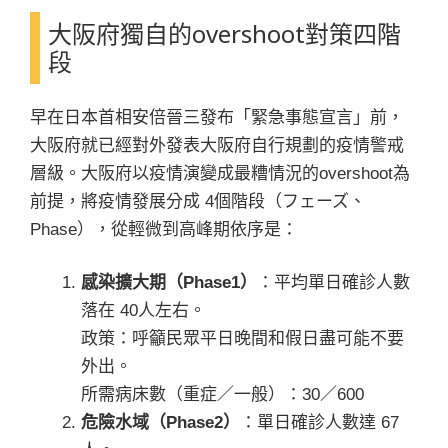
大阪府獨自的overshoot對策四階
段
早在日本首相安倍晉三發布「緊急事態宣言」前，
大阪府就已經對外發表大阪府自行規劃的疫情警戒
層級。大阪府以疫情演變成最糟情況的overshoot為
前提，將疫情發展分成 4個階段（フェーズ、
Phase），從輕微到高峰期依序是：
感染擴大期（Phase1）
：平均單日確診人數
落在 40人左右。
政策：呼籲民眾平日晚間和假日盡可能不要
外出。
所需病床數（重症／一般）：30／600
危險水域（Phase2）
：單日確診人數達 67