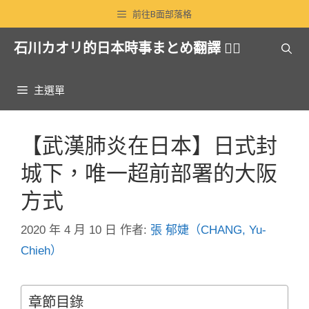
跳
前往B面部落格
至
石川カオリ的日本時事まとめ翻譯 🏳️‍🌈
主
要
內
主選單
容
【武漢肺炎在日本】日式封
城下，唯一超前部署的大阪
方式
2020 年 4 月 10 日
作者:
張 郁婕（CHANG, Yu-
Chieh）
章節目錄