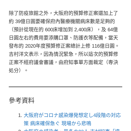
除了防疫旅館之外，大阪府的預算修正案還加上了
約 39億日圓要確保府內醫療機關病床數是足夠的
（預計從現在的 600床增加到 2,400床），及 64億
日圓左右的費用要添購口罩、防護衣等配備，當天
發布的 2020年度預算修正案總計上修 116億日圓。
吉村洋文表示，因為情況緊急，所以這次的預算修
正案不經府議會審議，由府知事單方面裁定（専決
処分）。
參考資料
大阪府がコロナ感染爆発想定し4段階の対応
策 病床確保急ぐ 現場から悲鳴