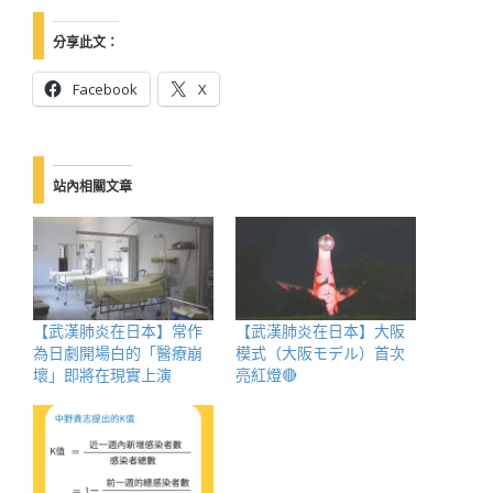
分享此文：
Facebook
X
站內相關文章
【武漢肺炎在日本】常作
【武漢肺炎在日本】大阪
為日劇開場白的「醫療崩
模式（大阪モデル）首次
壞」即將在現實上演
亮紅燈🔴