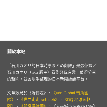
關於本站
「石川カオリ的日本時事まとめ翻譯」是張郁婕／
石川カオリ（aka 版主）看到好玩有趣、值得分享
的新聞，就會隨手整理的日本新聞編譯平台。
文章散見於《端傳媒》、
《udn Global 轉角國
際》
、
《世界走走 seh seh》
、
《DQ 地球圖輯
隊》
、
《關鍵評論網》
、《未來城市 Future City》