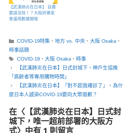
【武漢肺炎在日本】 自肅
要請沒效！？大阪府專家
會議用數據開嗆
分
COVID-19特集
、
地方 vs. 中央
、
大阪 Osaka
、
類
時事話題
標
COVID-19
、
大阪 Osaka
、
時事
籤
【武漢肺炎在日本】日式封城下，神戶生協推
「高齡者等專用購物時間」
【武漢肺炎在日本】「對不起我確診了」，為什
麼日本人感染COVID-19要向大眾道歉？
在〈【武漢肺炎在日本】日式封
城下，唯一超前部署的大阪方
式〉中有 1 則留言