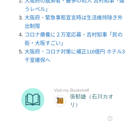
大阪府の感染者、最多の92人 吉村知事「違
うレベル」
大阪府、緊急事態宣言時は生活維持除き外
出制限
コロナ療養に２万室応募、吉村知事「民の
街・大阪すごい」
大阪府、コロナ対策に補正116億円 ホテル3
千室確保へ