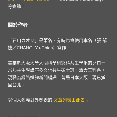
等媒體。
關於作者
「石川カオリ」是筆名，有時也會使用本名（張 郁
婕／CHANG, Yu-Chieh）寫作。
畢業於大阪大學人間科學研究科共生學系的グロー
バル共生學講座多文化共生碩士班、清大工科系。
現職為網路媒體新聞編譯，曾居日本大阪，現已搬
回台北。
以個人名義對外發表的
文章列表由此去 ←