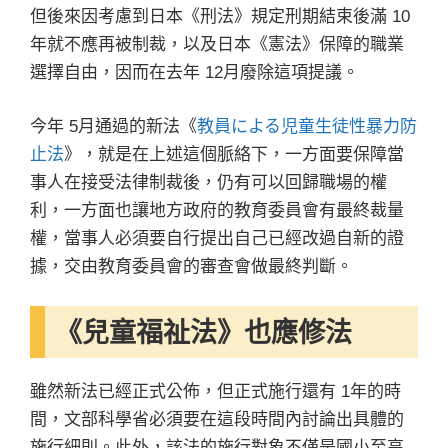
但後來因考慮到日本《刑法》規定刑期結束後滿 10
年就不應再被制裁，以及日本《憲法》保障的職業
選擇自由，因而在去年 12月廢除這項提議。
今年 5月通過的新法《
教員による児童生徒性暴力防
止法
》，就是在上述這個脈絡下，一方面要保障當
事人在接受法律制裁後，仍有可以回歸職場的權
利，一方面也讓地方政府的教育委員會有最終裁量
權，當事人必須要自行提出自己已經改過自新的證
據，交由教育委員會的審查會做最終判斷。
《兒童福祉法》也應修法
雖然新法已經正式公佈，但正式施行還有 1年的時
間，文部科學省必須要在這段時間內討論出具體的
施行細則。此外，該法的施行對象不僅是國小至高