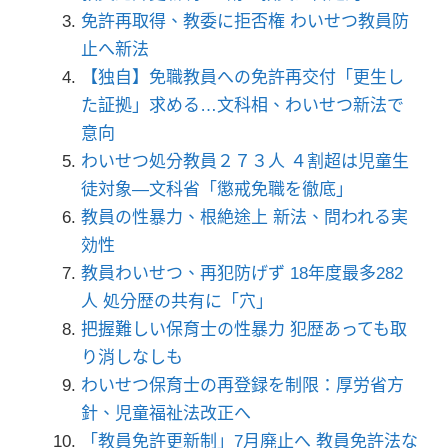
免許再取得、教委に拒否権 わいせつ教員防
止へ新法
【独自】免職教員への免許再交付「更生し
た証拠」求める…文科相、わいせつ新法で
意向
わいせつ処分教員２７３人 ４割超は児童生
徒対象―文科省「懲戒免職を徹底」
教員の性暴力、根絶途上 新法、問われる実
効性
教員わいせつ、再犯防げず 18年度最多282
人 処分歴の共有に「穴」
把握難しい保育士の性暴力 犯歴あっても取
り消しなしも
わいせつ保育士の再登録を制限：厚労省方
針、児童福祉法改正へ
「教員免許更新制」7月廃止へ 教員免許法な