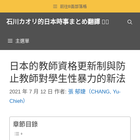
跳
前往B面部落格
至
石川カオリ的日本時事まとめ翻譯 🏳️‍🌈
主
要
內
主選單
容
日本的教師資格更新制與防
止教師對學生性暴力的新法
2021 年 7 月 12 日
作者:
張 郁婕（CHANG, Yu-
Chieh）
章節目錄