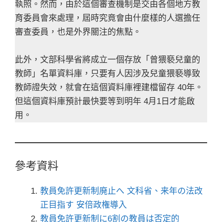
執照。然而，由於這個審查機制是交由各個地方教
育委員會來處理，屆時究竟會由什麼樣的人選擔任
審查委員，也是外界關注的焦點。
此外，文部科學省將成立一個存放「曾猥褻兒童的
教師」名單資料庫，只要有人因涉及兒童猥褻導致
教師證失效，就會在這個資料庫裡建檔留存 40年。
但這個資料庫預計最快要等到明年 4月1日才能啟
用。
參考資料
教員免許更新制廃止へ 文科省、来年の法改
正目指す 安倍政権導入
教員免許更新制に6割の教員は否定的