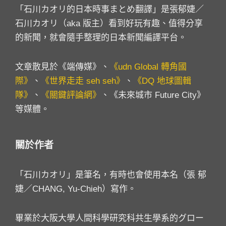
「石川カオリ的日本時事まとめ翻譯」是張郁婕／
石川カオリ（aka 版主）看到好玩有趣、值得分享
的新聞，就會隨手整理的日本新聞編譯平台。
文章散見於《端傳媒》、
《udn Global 轉角國
際》
、
《世界走走 seh seh》
、
《DQ 地球圖輯
隊》
、
《關鍵評論網》
、《未來城市 Future City》
等媒體。
關於作者
「石川カオリ」是筆名，有時也會使用本名（張 郁
婕／CHANG, Yu-Chieh）寫作。
畢業於大阪大學人間科學研究科共生學系的グロー