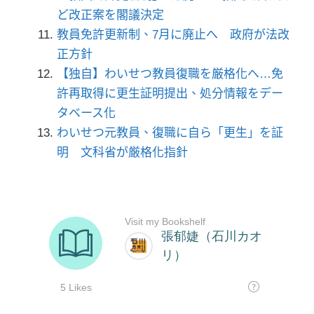
ど改正案を閣議決定
教員免許更新制、7月に廃止へ 政府が法改
正方針
【独自】わいせつ教員復職を厳格化へ…免
許再取得に更生証明提出、処分情報をデー
タベース化
わいせつ元教員、復職に自ら「更生」を証
明 文科省が厳格化指針