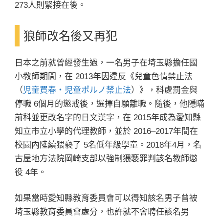
273人則緊接在後。
狼師改名後又再犯
日本之前就曾經發生過，一名男子在埼玉縣擔任國
小教師期間，在 2013年因違反《兒童色情禁止法
（
児童買春・児童ポルノ禁止法
）》，科處罰金與
停職 6個月的懲戒後，選擇自願離職。隨後，他隱瞞
前科並更改名字的日文漢字，在 2015年成為愛知縣
知立市立小學的代理教師，並於 2016–2017年間在
校園內陸續猥褻了 5名低年級學童。2018年4月，名
古屋地方法院岡崎支部以強制猥褻罪判該名教師懲
役 4年。
如果當時愛知縣教育委員會可以得知該名男子曾被
埼玉縣教育委員會處分，也許就不會聘任該名男