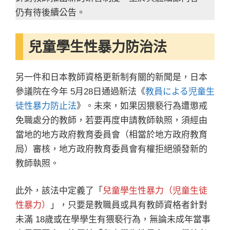
仍有待後續公告。
兒童學生性暴力防治法
另一件和日本教師資格更新制有關的新聞是，日本
參議院在今年 5月28日通過新法《
教員による児童生
徒性暴力防止法
》。未來，如果因猥褻行為遭懲戒
免職處分的教師，若要再度申請教師執照，須經由
當地的地方政府教育委員會（相當於地方政府教育
局）審核，地方政府教育委員會有權拒絕頒發新的
教師執照。
此外，該法中定義了「
兒童學生性暴力（児童生徒
性暴力）
」，只要是教職員或具有教師資格者針對
未滿 18歲或在學學生有猥褻行為，無論未成年當事