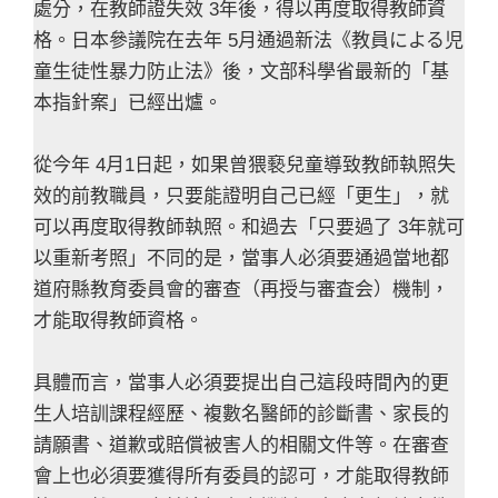
處分，在教師證失效 3年後，得以再度取得教師資
格。日本參議院在去年 5月通過新法《教員による児
童生徒性暴力防止法》後，文部科學省最新的「基
本指針案」已經出爐。
從今年 4月1日起，如果曾猥褻兒童導致教師執照失
效的前教職員，只要能證明自己已經「更生」，就
可以再度取得教師執照。和過去「只要過了 3年就可
以重新考照」不同的是，當事人必須要通過當地都
道府縣教育委員會的審查（再授与審査会）機制，
才能取得教師資格。
具體而言，當事人必須要提出自己這段時間內的更
生人培訓課程經歷、複數名醫師的診斷書、家長的
請願書、道歉或賠償被害人的相關文件等。在審查
會上也必須要獲得所有委員的認可，才能取得教師