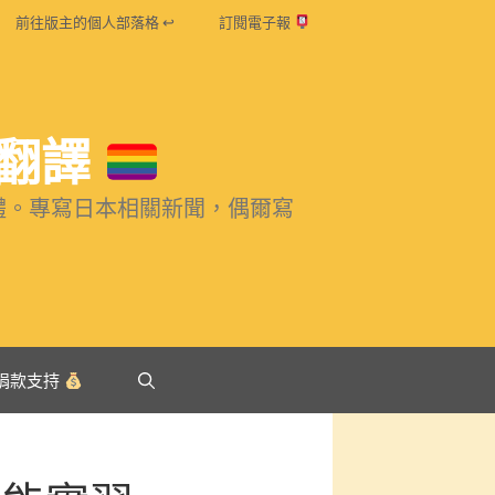
前往版主的個人部落格 ↩
訂閱電子報
め翻譯
體。專寫日本相關新聞，偶爾寫
捐款支持