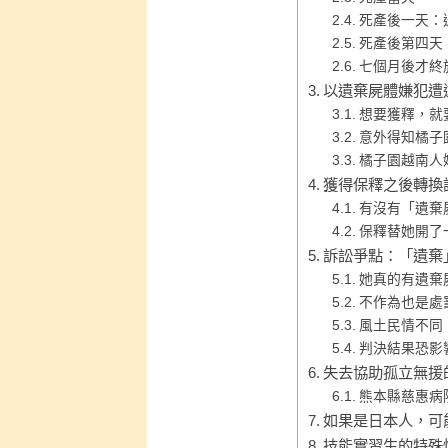
死產後一天：
死產後第四天
七個月後才終
以遺棄屍體嫌犯遭
想要獲釋，就
意外得知橘子
橘子園越南人
獲得保釋之後轉換
有沒有「遺棄
保釋替她開了
訴訟爭點：「遺棄
她真的有遺棄
不作為也是處
風土民情不同
判決結果恐影
失去協助孤立無援
熊本縣慈惠病
如果是日本人，可
技能實習生的特殊