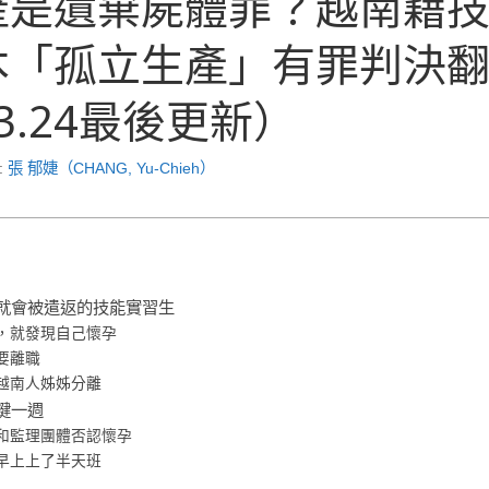
產是遺棄屍體罪？越南籍
本「孤立生產」有罪判決
.3.24最後更新）
:
張 郁婕（CHANG, Yu-Chieh）
就會被遣返的技能實習生
，就發現自己懷孕
要離職
越南人姊姊分離
鍵一週
和監理團體否認懷孕
早上上了半天班