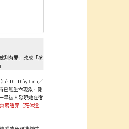
被判有罪
」改成「孩
」
ị Thùy Linh／
時已無生命現象。剛
一早被人發現她在宿
棄屍體罪（死体遺