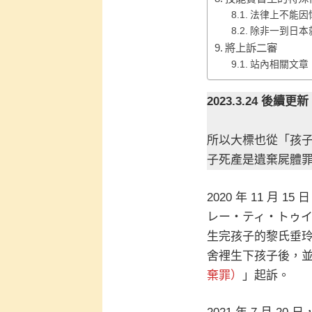
法律上不能因
除非一到日本
將上訴二審
站內相關文章
2023.3.24 後續更
所以大標也從「孩
子死產是遺棄屍體
2020 年 11 月 
レー・ティ・トゥ
生完孩子的黎氏垂
舍裡生下孩子後，並
棄罪）
」起訴。