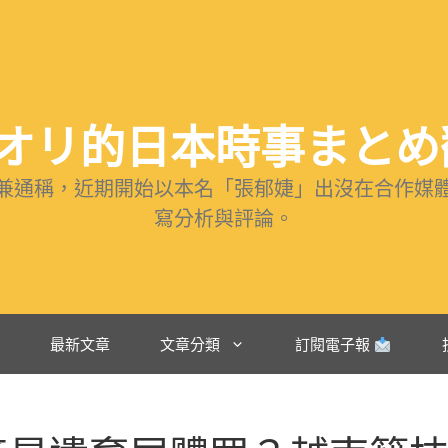
オリ的日本時事まと
兼通稱，近期開始以本名「張郁婕」出沒在合作媒
寫分析與評論。
站
最新文章
文章分類
訂閱電子報