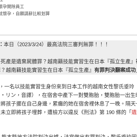
懷孕開除員工
就懷孕，自願請辭比較划算
新：
本日（2023/3/24）最高法院三審判無罪！！！
子死產是遺棄屍體罪？越南籍技能實習生在日本『孤立生產』
罪？越南籍技能實習生在日本『孤立生產』
有罪判決翻案成功
15 日，一名以技能實習生身份來到日本工作的越南女性黎氏垂玲（Lê Th
イ・リン，音譯），在宿舍中產下一對雙胞胎，雙胞胎一出生
玲將孩子擺在自己身邊，累癱的她在宿舍裡休息了一晚。隔天
未立即將孩子埋葬，遭檢方以違反《刑法》第 190 條的「
遺