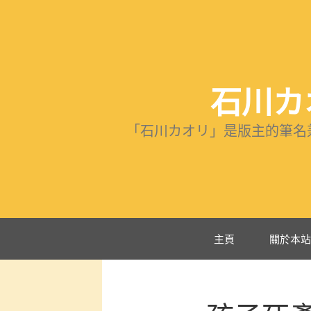
跳
至
主
要
內
石川カ
容
「石川カオリ」是版主的筆名
主頁
關於本