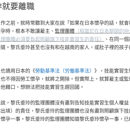
孕就要離職
工作之前，就時常聽到大家在說「如果在日本懷孕的話，就會
懷孕時，根本不敢讓雇主、
監理團體
（相當於在日本期間的仲
監理團體必須要負起照顧旗下技能實習生的責任）
、在同一個
知道。
黎氏垂玲甚至也沒有和在越南的家人，或肚子裡的孩子
生也適用日本的《
勞動基準法（労働基準法）
》，技能實習生
主也不得因勞工懷孕，就將之開除。但實際上，就算雇主或監
其他藉口，想辦法把技能實習生趕回國。
來說，
黎氏垂玲的監理團體沒有盡到告知技能實習生個人權益
趕出境）的責任，
黎氏垂玲的監理團體也沒有盡到照顧旗下技
玲懷孕一事。
黎氏垂玲的監理團體知道
黎氏垂玲懷孕一事，已