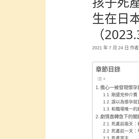
孩子死
生在日
（2023
2021 年 7 月 24 日
作者
章節目錄
擔心一被發現懷孕
剛還完仲介費
誤以為懷孕就
和職場唯一的
劇情直轉急下的關
死產前兩天：
死產前一天：
死產當天