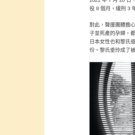
2021 年 7 月
役 8 個月，緩刑 3 
對此，聲援團體擔
子並死產的孕婦，
日本女性也和黎氏
份。黎氏垂玲成了