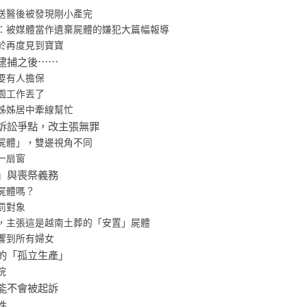
送醫後被發現剛小產完
：被媒體當作遺棄屍體的嫌犯大篇幅報導
於再度見到寶寶
逮捕之後⋯⋯
要有人擔保
園工作丟了
姊姊居中牽線幫忙
訴訟爭點，改主張無罪
屍體」，雙邊視角不同
一扇窗
」與喪祭義務
屍體嗎？
罰對象
，主張這是越南土葬的「安置」屍體
響到所有婦女
的「孤立生產」
院
能不會被起訴
性