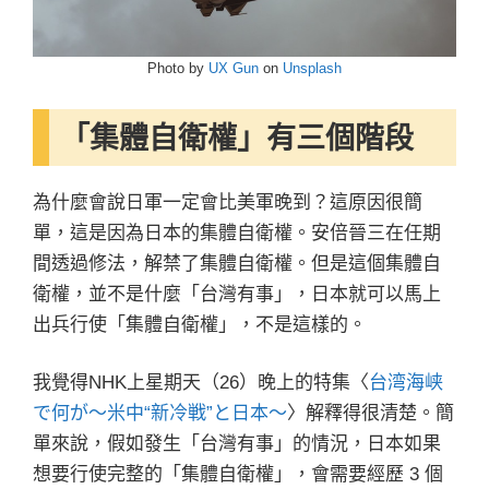
Photo by
UX Gun
on
Unsplash
「集體自衛權」有三個階段
為什麼會說日軍一定會比美軍晚到？這原因很簡
單，這是因為日本的集體自衛權。安倍晉三在任期
間透過修法，解禁了集體自衛權。但是這個集體自
衛權，並不是什麼「台灣有事」，日本就可以馬上
出兵行使「集體自衛權」，不是這樣的。
我覺得NHK上星期天（26）晚上的特集〈
台湾海峡
で何が〜米中“新冷戦”と日本〜
〉解釋得很清楚。簡
單來說，假如發生「台灣有事」的情況，日本如果
想要行使完整的「集體自衛權」，會需要經歷 3 個