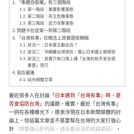
「集體自衛權」有三個階段
第一階段：重要影響事態
第二階段：存立危機事態
第三階段：武力攻擊事態
問題卡在從第一到第二階段
「台灣有事」在概念上其實還很模糊
狀況一：日本要主動出兵？
狀況二：沖繩離台灣很近，擔心日本國土被掃到
狀況三：其實只有口頭上講「台海的和平安全很
重要」而已
寫在最後
站內相關文章
最近很多人在討論「
日本遇到『台灣有事』時，是
否會協防台灣
」的議題。確實，最近「台灣有事」
一詞在各種曝光下，逐漸浮現在日本新聞媒體的討
論上。但這篇文章並不是要幫在台灣的大家打強心
針
（想要強心針的話，請去看台派的政論節目）
，