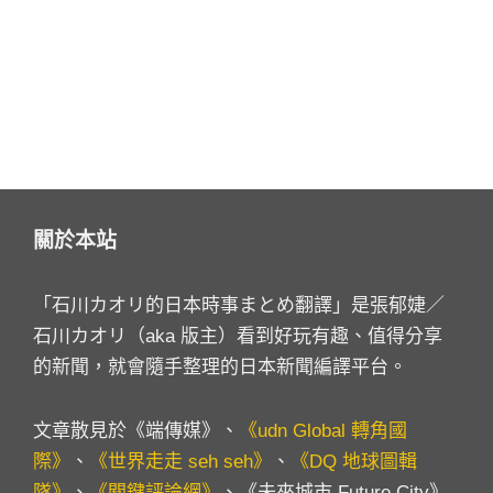
關於本站
「石川カオリ的日本時事まとめ翻譯」是張郁婕／
石川カオリ（aka 版主）看到好玩有趣、值得分享
的新聞，就會隨手整理的日本新聞編譯平台。
文章散見於《端傳媒》、
《udn Global 轉角國
際》
、
《世界走走 seh seh》
、
《DQ 地球圖輯
隊》
、
《關鍵評論網》
、《未來城市 Future City》