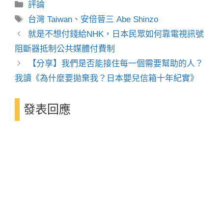
分
評論
類
標
台灣 Taiwan
、
安倍晉三 Abe Shinzo
籤
就是不想付錢給NHK，日本民眾如何靠電視訊號
阻斷器抵制公共媒體付費制
【分享】我們是否能接住每一個需要幫助的人？
我讀《為什麼要拋棄我？日本嬰兒信箱十年紀實》
發表回應