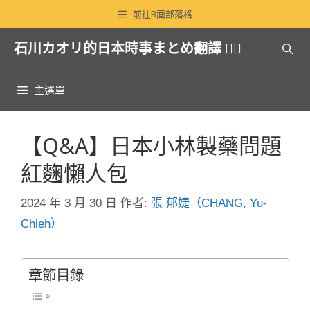
跳
前往B面部落格
至
石川カオリ的日本時事まとめ翻譯 🏳️‍🌈
主
要
內
主選單
容
【Q&A】日本小林製藥問題
紅麴懶人包
2024 年 3 月 30 日
作者:
張 郁婕（CHANG, Yu-
Chieh）
章節目錄