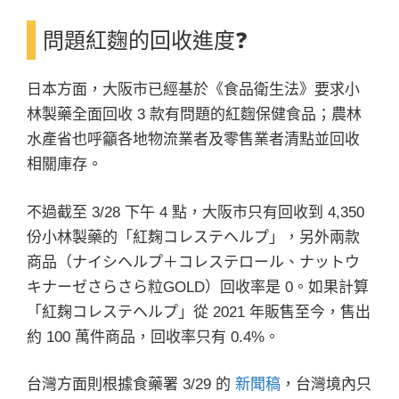
問題紅麴的回收進度❓
日本方面，大阪市已經基於《食品衛生法》要求小
林製藥全面回收 3 款有問題的紅麴保健食品；農林
水產省也呼籲各地物流業者及零售業者清點並回收
相關庫存。
不過截至 3/28 下午 4 點，大阪市只有回收到 4,350
份小林製藥的「紅麹コレステヘルプ」，另外兩款
商品（ナイシヘルプ＋コレステロール、ナットウ
キナーゼさらさら粒GOLD）回收率是 0。如果計算
「紅麹コレステヘルプ」從 2021 年販售至今，售出
約 100 萬件商品，回收率只有 0.4%。
台灣方面則根據食藥署 3/29 的
新聞稿
，台灣境內只