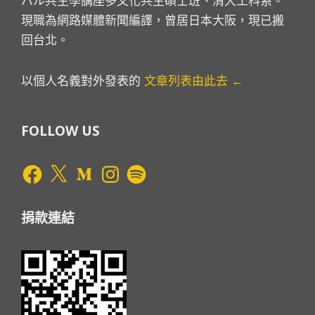
バル共生學講座多文化共生碩士班、清大工科系。
現職為網路媒體新聞編譯，曾居日本大阪，現已搬
回台北。
以個人名義對外發表的
文章列表由此去 ←
FOLLOW US
Facebook
X
Medium
Instagram
Spotify
捐款連結