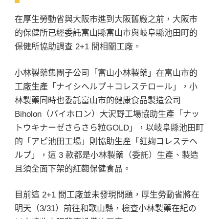
在厚生勞動省與大阪市進到大阪舊廠之前，大阪市
的保健所已經委託富山縣富山市與岐阜縣池田町的
保健所協助調查 2+1 間相關工廠。
小林製藥集團子公司「富山小林製藥」在富山市的
工廠生產「ナイシヘルプ＋コレステロール」，小
林製藥同時也委託富山市的健康食品製造公司
Biholon（バイホロン）大沢野工場協助生產「ナッ
トウキナーゼさらさら粒GOLD」，以岐阜縣池田町
的「アピ池田工場」則協助生產「紅麹コレステヘ
ルプ」，這 3 款都是小林製藥（委託）生產、製造
且須全面下架的紅麴保健食品。
目前這 2+1 間工廠並未發現問題，厚生勞動省將在
明天（3/31）前往和歌山縣，檢查小林製藥在紀の