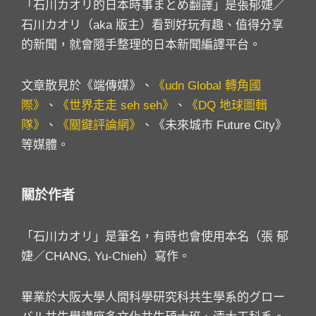
「石川カオリ的日本時事まとめ翻譯」是張郁婕／
石川カオリ（aka 版主）看到好玩有趣、值得分享
的新聞，就會隨手整理的日本新聞編譯平台。
文章散見於《端傳媒》、
《udn Global 轉角國
際》
、
《世界走走 seh seh》
、
《DQ 地球圖輯
隊》
、
《關鍵評論網》
、《未來城市 Future City》
等媒體。
關於作者
「石川カオリ」是筆名，有時也會使用本名（張 郁
婕／CHANG, Yu-Chieh）寫作。
畢業於大阪大學人間科學研究科共生學系的グロー