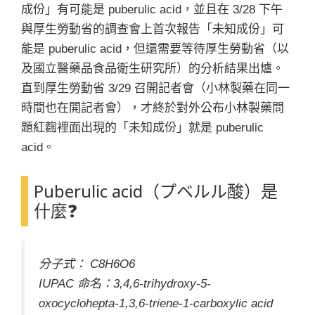
成份」有可能是 puberulic acid，並且在 3/28 下午
與厚生勞動省的調查會上首次報告「未知成份」可
能是 puberulic acid，但還需要等待厚生勞動省（以
及國立醫藥品食品衛生研究所）的分析結果出爐。
直到厚生勞動省 3/29 召開記者會（小林製藥在同一
時間也在開記者會），才終於對外公布小林製藥問
題紅麴裡面出現的「未知成份」就是 puberulic
acid。
Puberulic acid（プベルル酸）是
什麼❓
分子式： C8H6O6
IUPAC 命名：3,4,6-trihydroxy-5-
oxocyclohepta-1,3,6-triene-1-carboxylic acid