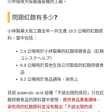
川市接收大阪舊廠設備的工廠。
問題紅麴有多少❓
小林製藥大阪工廠去年一共生產 18.5 公噸的紅麴原
料，當中包括：
2.4 公噸用於小林製藥的紅麴保健食品（紅麹
コレステヘルプ）
6.9 公噸用於其他生技公司製造的紅麴保健食
品
9.2 公噸用於食品調味、染色上
目前 puberulic acid 這種「不該出現的成份」只在紅
麴保健食品的原料當中發現，
提供食品業者調味、
染色用的紅麴原料並沒有驗出「不該出現的成