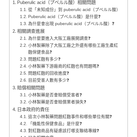
Puberulic acid（プベルル酸）相關問題
從「未知成份」到 puberulic acid（プベルル酸）
Puberulic acid（プベルル酸）是什麼❓
為什麼會出現 puberulic acid（プベルル酸）❓
相關調查進展
為什麼要進入大阪工廠展開調查❓
小林製藥除了大阪工廠之外還有哪些工廠生產紅
麴保健食品❓
問題紅麴有多少❓
小林製藥下游廠商的紅麴也有問題嗎❓
問題紅麴的回收進度❓
目前受害人數有多少❓
賠償相關問題
小林製藥是否會賠償受害者❓
小林製藥是否會賠償業者損失❓
日本政府的責任
這次小林製藥問題紅麴事件和哪些單位有關❓
「機能性保健食品」是什麼❓
對紅麴商品有疑慮該打哪支聯絡專線❓