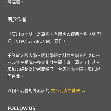
等媒體。
關於作者
「石川カオリ」是筆名，有時也會使用本名（張 郁
婕／CHANG, Yu-Chieh）寫作。
畢業於大阪大學人間科學研究科共生學系的グロー
バル共生學講座多文化共生碩士班、清大工科系。
現職為網路媒體新聞編譯，曾居日本大阪，現已搬
回台北。
以個人名義對外發表的
文章列表由此去 ←
FOLLOW US