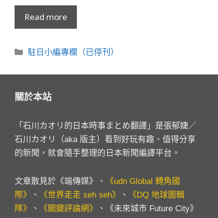
Read more
分
駐日小編專欄（已停刊）
類
關於本站
「石川カオリ的日本時事まとめ翻譯」是張郁婕／
石川カオリ（aka 版主）看到好玩有趣、值得分享
的新聞，就會隨手整理的日本新聞編譯平台。
文章散見於《端傳媒》、
《udn Global 轉角國
際》
、
《世界走走 seh seh》
、
《DQ 地球圖輯
隊》
、
《關鍵評論網》
、《未來城市 Future City》