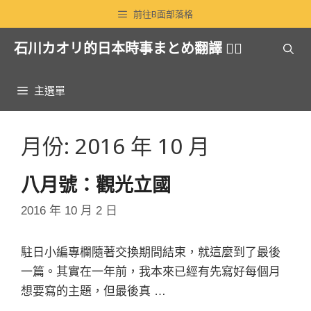
跳
前往B面部落格
至
石川カオリ的日本時事まとめ翻譯 🏳️‍🌈
主
要
內
主選單
容
月份:
2016 年 10 月
八月號：觀光立國
2016 年 10 月 2 日
駐日小編專欄隨著交換期間結束，就這麼到了最後
一篇。其實在一年前，我本來已經有先寫好每個月
想要寫的主題，但最後真 …