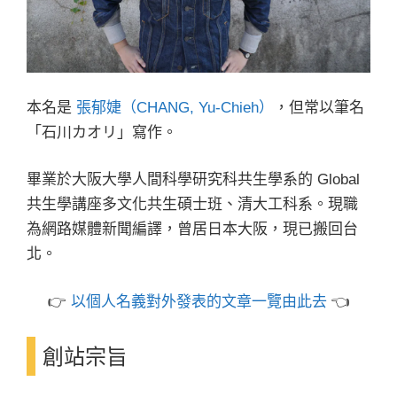
本名是
張郁婕（CHANG, Yu-Chieh）
，但常以筆名
「石川カオリ」寫作。
畢業於大阪大學人間科學研究科共生學系的 Global
共生學講座多文化共生碩士班、清大工科系。現職
為網路媒體新聞編譯，曾居日本大阪，現已搬回台
北。
👉
以個人名義對外發表的文章一覽由此去
👈
創站宗旨