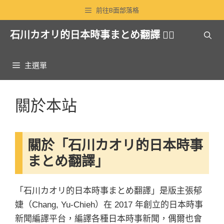
跳
前往B面部落格
至
石川カオリ的日本時事まとめ翻譯 🏳️‍🌈
主
要
內
主選單
容
關於本站
關於「石川カオリ的日本時事
まとめ翻譯」
「石川カオリ的日本時事まとめ翻譯」是版主張郁
婕（Chang, Yu-Chieh）在 2017 年創立的日本時事
新聞編譯平台，編譯各種日本時事新聞，偶爾也會