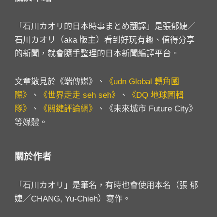
「石川カオリ的日本時事まとめ翻譯」是張郁婕／
石川カオリ（aka 版主）看到好玩有趣、值得分享
的新聞，就會隨手整理的日本新聞編譯平台。
文章散見於《端傳媒》、
《udn Global 轉角國
際》
、
《世界走走 seh seh》
、
《DQ 地球圖輯
隊》
、
《關鍵評論網》
、《未來城市 Future City》
等媒體。
關於作者
「石川カオリ」是筆名，有時也會使用本名（張 郁
婕／CHANG, Yu-Chieh）寫作。