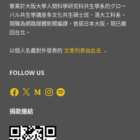
畢業於大阪大學人間科學研究科共生學系的グロー
バル共生學講座多文化共生碩士班、清大工科系。
現職為網路媒體新聞編譯，曾居日本大阪，現已搬
回台北。
以個人名義對外發表的
文章列表由此去 ←
FOLLOW US
Facebook
X
Medium
Instagram
Spotify
捐款連結