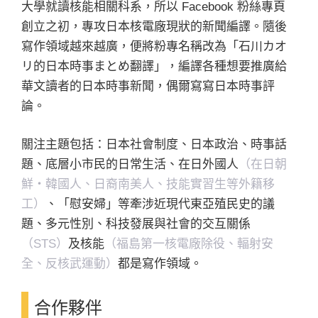
大學就讀核能相關科系，所以 Facebook 粉絲專頁
創立之初，專攻日本核電廠現狀的新聞編譯。隨後
寫作領域越來越廣，便將粉專名稱改為「石川カオ
リ的日本時事まとめ翻譯」，編譯各種想要推廣給
華文讀者的日本時事新聞，偶爾寫寫日本時事評
論。
關注主題包括：日本社會制度、日本政治、時事話
題、底層小市民的日常生活、在日外國人
（在日朝
鮮・韓國人、日裔南美人、技能實習生等外籍移
工）
、「慰安婦」等牽涉近現代東亞殖民史的議
題、多元性別、科技發展與社會的交互關係
（STS）
及核能
（福島第一核電廠除役、輻射安
全、反核武運動）
都是寫作領域。
合作夥伴