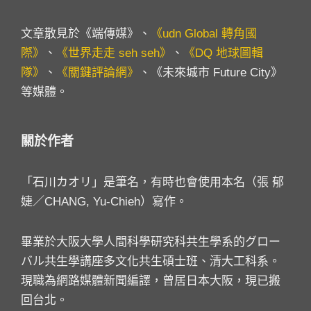
文章散見於《端傳媒》、
《udn Global 轉角國
際》
、
《世界走走 seh seh》
、
《DQ 地球圖輯
隊》
、
《關鍵評論網》
、《未來城市 Future City》
等媒體。
關於作者
「石川カオリ」是筆名，有時也會使用本名（張 郁
婕／CHANG, Yu-Chieh）寫作。
畢業於大阪大學人間科學研究科共生學系的グロー
バル共生學講座多文化共生碩士班、清大工科系。
現職為網路媒體新聞編譯，曾居日本大阪，現已搬
回台北。