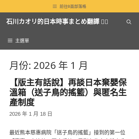
跳
前往B面部落格
至
石川カオリ的日本時事まとめ翻譯 🏳️‍🌈
主
要
內
主選單
容
月份:
2026 年 1 月
【版主有話說】再談日本棄嬰保
溫箱（送子鳥的搖籃）與匿名生
產制度
2026 年 1 月 18 日
最近熊本慈惠病院「送子鳥的搖籃」接到的第一位