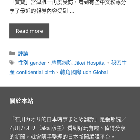
「寶寶」宮津航一再度受訪，看到有些中文粉專分
享了最近的報導內容受到 …
Read more
分
評論
類
標
性別 gender
、
慈惠病院 Jikei Hospital
、
秘密生
籤
產 confidential birth
、
轉角國際 udn Global
關於本站
「石川カオリ的日本時事まとめ翻譯」是張郁婕／
石川カオリ（aka 版主）看到好玩有趣、值得分享
的新聞，就會隨手整理的日本新聞編譯平台。