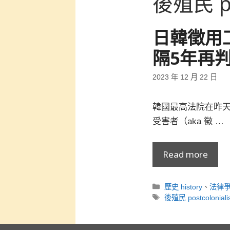
後殖民 po
日韓徵用
隔5年再
2023 年 12 月 22 日
韓國最高法院在昨天
受害者（aka 徵 …
Read more
分
歷史 history
、
法律
類
標
後殖民 postcolonial
籤