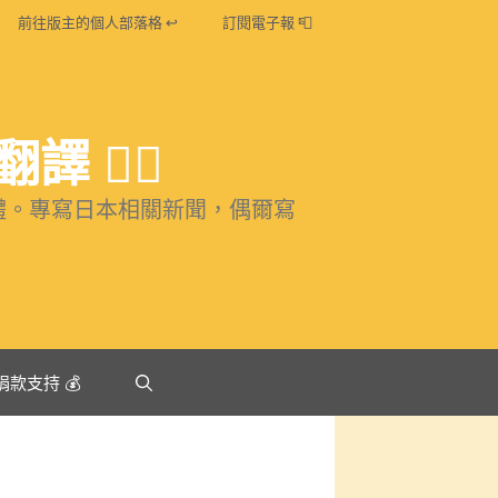
前往版主的個人部落格 ↩
訂閱電子報 📮
️‍🌈
體。專寫日本相關新聞，偶爾寫
捐款支持 💰