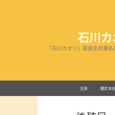
跳
至
主
要
內
石川カオ
容
「石川カオリ」是版主的筆名
主頁
關於本