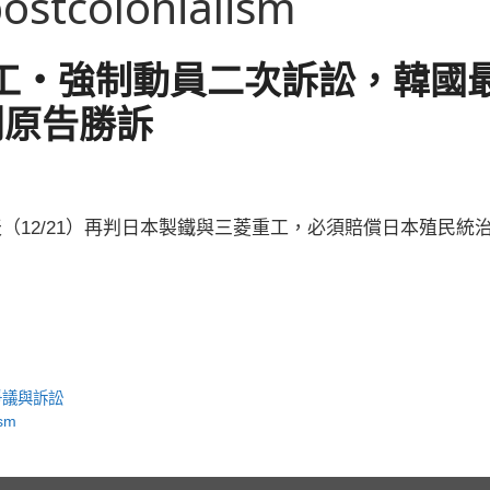
stcolonialism
工・強制動員二次訴訟，韓國
判原告勝訴
（12/21）再判日本製鐵與三菱重工，必須賠償日本殖民統
爭議與訴訟
ism