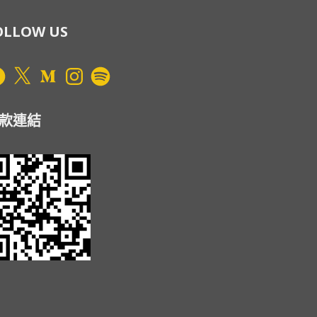
OLLOW US
cebook
X
Medium
Instagram
Spotify
款連結