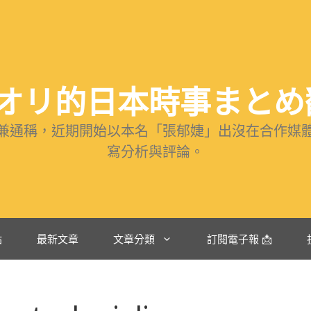
リ的日本時事まとめ翻譯 
兼通稱，近期開始以本名「張郁婕」出沒在合作媒
寫分析與評論。
站
最新文章
文章分類
訂閱電子報 📩