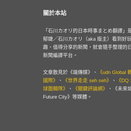
關於本站
「石川カオリ的日本時事まとめ翻譯」
郁婕／石川カオリ（aka 版主）看到好
趣、值得分享的新聞，就會隨手整理的
新聞編譯平台。
文章散見於《端傳媒》、
《udn Global
國際》
、
《世界走走 seh seh》
、
《DQ
球圖輯隊》
、
《關鍵評論網》
、《未來
Future City》等媒體。