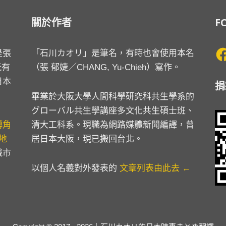
關於作者
F
Fa
是張
「石川カオリ」是筆名，有時也會使用本名
玩有
（張 郁婕／CHANG, Yu-Chieh）寫作。
日本
捐
畢業於大阪大學人間科學研究科共生學系的
グローバル共生學講座多文化共生碩士班、
 轉角
清大工科系。現職為網路媒體新聞編譯，曾
 地
居日本大阪，現已搬回台北。
城市
以個人名義對外發表的
文章列表由此去 ←