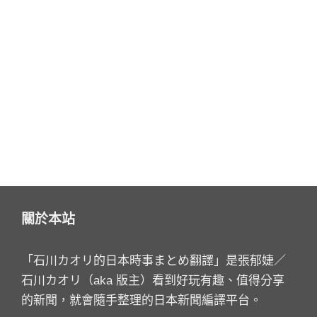
關於本站
「石川カオリ的日本時事まとめ翻譯」是張郁婕／
石川カオリ（aka 版主）看到好玩有趣、值得分享
的新聞，就會隨手整理的日本新聞編譯平台。