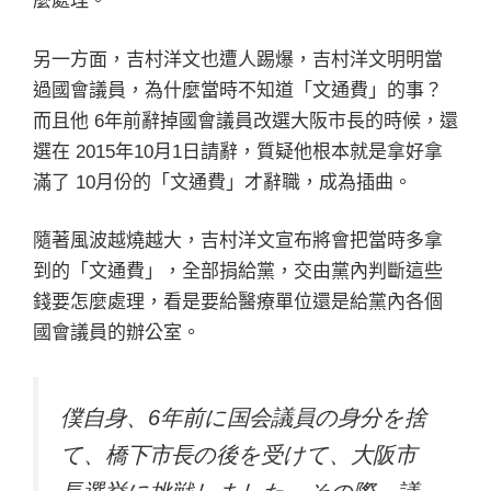
麼處理。
另一方面，吉村洋文也遭人踢爆，吉村洋文明明當
過國會議員，為什麼當時不知道「文通費」的事？
而且他 6年前辭掉國會議員改選大阪市長的時候，還
選在 2015年10月1日請辭，質疑他根本就是拿好拿
滿了 10月份的「文通費」才辭職，成為插曲。
隨著風波越燒越大，吉村洋文宣布將會把當時多拿
到的「文通費」，全部捐給黨，交由黨內判斷這些
錢要怎麼處理，看是要給醫療單位還是給黨內各個
國會議員的辦公室。
僕自身、6年前に国会議員の身分を捨
て、橋下市長の後を受けて、大阪市