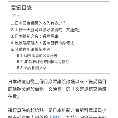
章節目錄
日本國會議員的收入有多少？
上任一天就可以領好領滿的「文通費」
日本維新之會：繳納黨庫
風波越滾越大，各黨皆表示應修法
其他費用跟著掣咧等
國會議員的公設秘書
JR新幹線或來回機票兌換券
站內相關文章
日本政壇自從上個月底眾議院改選以來，備受矚目
的話題莫過於簡稱「文通費」的「文書通信交通滞
在費」。
這起事件的起始點，是日本維新之會新科眾議員小
野泰輔在個人部落格上
爆料
，在特別國會第一天就