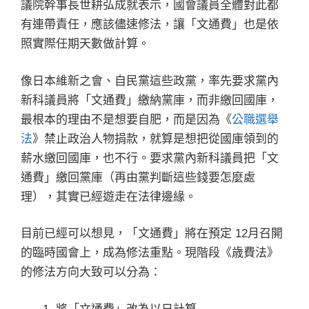
議院幹事長世耕弘成就表示，國會議員全體對此都
有連帶責任，應該儘速修法，讓「文通費」也是依
照實際任期天數做計算。
像日本維新之會、自民黨這些政黨，率先要求黨內
新科議員將「文通費」繳納黨庫，而非繳回國庫，
最根本的理由不是想要自肥，而是因為《
公職選舉
法
》禁止政治人物捐款，就算是想把從國庫領到的
薪水繳回國庫，也不行。要求黨內新科議員把「文
通費」繳回黨庫（再由黨判斷這些錢要怎麼處
理），其實已經遊走在法律邊緣。
目前已經可以想見，「文通費」將在預定 12月召開
的臨時國會上，成為修法重點。現階段《歳費法》
的修法方向大致可以分為：