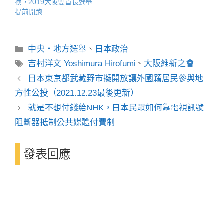
換，2019大阪雙首長選舉
提前開跑
分
中央・地方選舉
、
日本政治
類
標
吉村洋文 Yoshimura Hirofumi
、
大阪維新之會
籤
日本東京都武藏野市擬開放讓外國籍居民參與地
方性公投（2021.12.23最後更新）
就是不想付錢給NHK，日本民眾如何靠電視訊號
阻斷器抵制公共媒體付費制
發表回應