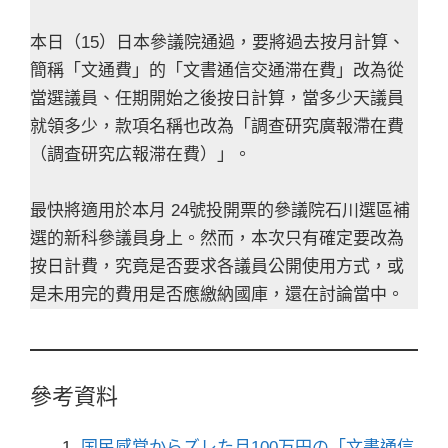
本日（15）日本參議院通過，要將過去按月計算、
簡稱「文通費」的「文書通信交通滞在費」改為從
當選議員、任期開始之後按日計算，當多少天議員
就領多少，款項名稱也改為「調查研究廣報滯在費
（調査研究広報滞在費）」。
最快將適用於本月 24號投開票的參議院石川選區補
選的新科參議員身上。然而，本次只有確定要改為
按日計費，究竟是否要求各議員公開使用方式，或
是未用完的費用是否應繳納國庫，還在討論當中。
參考資料
国民感覚からズレた月100万円の「文書通信