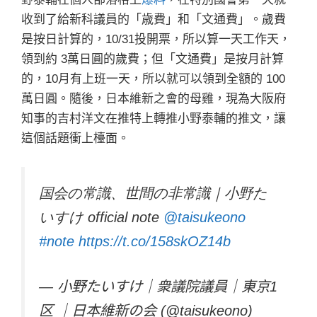
收到了給新科議員的「歳費」和「文通費」。歲費
是按日計算的，10/31投開票，所以算一天工作天，
領到約 3萬日圓的歲費；但「文通費」是按月計算
的，10月有上班一天，所以就可以領到全額的 100
萬日圓。隨後，日本維新之會的母雞，現為大阪府
知事的吉村洋文在推特上轉推小野泰輔的推文，讓
這個話題衝上檯面。
国会の常識、世間の非常識｜小野た
いすけ official note
@taisukeono
#note
https://t.co/158skOZ14b
— 小野たいすけ｜衆議院議員｜東京1
区 ｜日本維新の会 (@taisukeono)