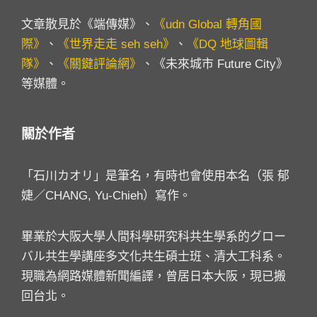
文章散見於《端傳媒》、
《udn Global 轉角國
際》
、
《世界走走 seh seh》
、
《DQ 地球圖輯
隊》
、
《關鍵評論網》
、《未來城市 Future City》
等媒體。
關於作者
「石川カオリ」是筆名，有時也會使用本名（張 郁
婕／CHANG, Yu-Chieh）寫作。
畢業於大阪大學人間科學研究科共生學系的グロー
バル共生學講座多文化共生碩士班、清大工科系。
現職為網路媒體新聞編譯，曾居日本大阪，現已搬
回台北。