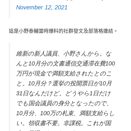
November 12, 2021
這是小野泰輔當時爆料的社群發文及部落格連結。
維新の新人議員、小野さんから。な
んと10月分の文書通信交通滞在費100
万円が現金で満額支給されたとのこ
と。10月分？選挙の投開票日が10月
31日なんだけど。どうやら1日だけ
でも国会議員の身分となったので、
10月分、100万の札束、満額支給らし
い。領収書不要。非課税。これが国