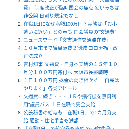
費」 制度改正が臨時国会の焦点 使いみちは
非公開 日割り規定もなし
在職1日になぜ満額100万円？実態は「お小
遣いに近い」との声も 国会議員の“文通費”
ニュースワード「文書通信交通滞在費」
１０月末まで議員歳費２割減 コロナ禍、改
正法成立
吉村知事 文通費、自身へ支給の１５年１０
月分１００万円寄付へ 大阪市長挑戦時
１日１００万円 返金の動き相次ぐ 「自民は
やります」各党アピール
文通費に続き・・・ＪＲや飛行機を無料利
用“議員パス”１日在職で完全支給
公設秘書の給与も「在職1日」で1カ月分支
給 通勤・住宅手当も満額
「在職1日」で航空券も支給 3～4往復分、