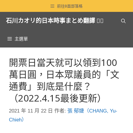
跳
前往B面部落格
至
石川カオリ的日本時事まとめ翻譯 🏳️‍🌈
主
要
內
主選單
容
開票日當天就可以領到100
萬日圓，日本眾議員的「文
通費」到底是什麼？
（2022.4.15最後更新）
2021 年 11 月 22 日
作者:
張 郁婕（CHANG, Yu-
Chieh）