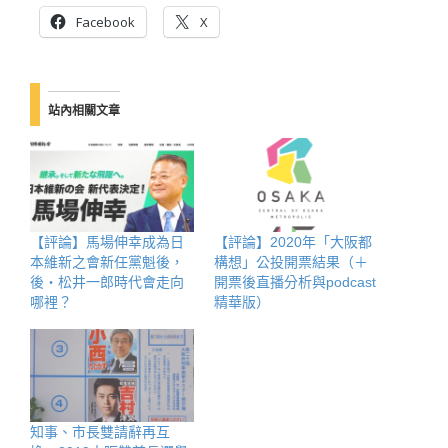
Facebook
X
站內相關文章
【評論】馬場伸幸成為日
【評論】2020年「大阪都
本維新之會新任黨魁後，
構想」公投開票結果（＋
後・松井一郎時代會走向
開票後直播分析與podcast
哪裡？
精華版）
知事、市長雙請辭再互