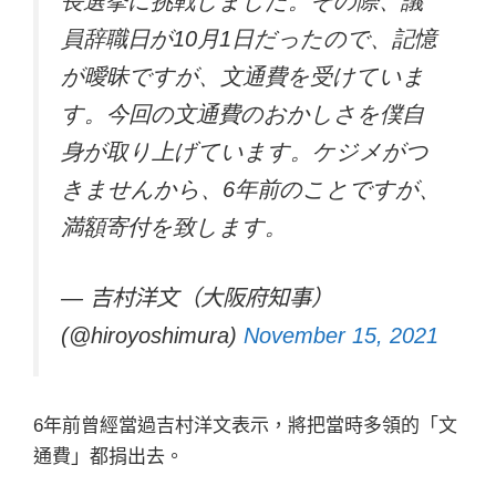
長選挙に挑戦しました。その際、議
員辞職日が10月1日だったので、記憶
が曖昧ですが、文通費を受けていま
す。今回の文通費のおかしさを僕自
身が取り上げています。ケジメがつ
きませんから、6年前のことですが、
満額寄付を致します。
— 吉村洋文（大阪府知事）
(@hiroyoshimura)
November 15, 2021
6年前曾經當過吉村洋文表示，將把當時多領的「文
通費」都捐出去。