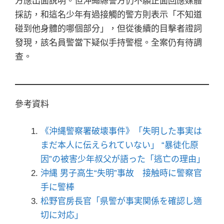
方應出面說明。但沖繩縣警方仍不願正面回應媒體
採訪，和這名少年有過接觸的警方則表示「不知道
碰到他身體的哪個部分」，但從後續的目擊者證詞
發現，該名員警當下疑似手持警棍。全案仍有待調
查。
參考資料
《沖縄警察署破壊事件》「失明した事実は
まだ本人に伝えられていない」 “暴徒化原
因”の被害少年叔父が語った「逃亡の理由」
沖縄 男子高生“失明”事故 接触時に警察官
手に警棒
松野官房長官「県警が事実関係を確認し適
切に対応」