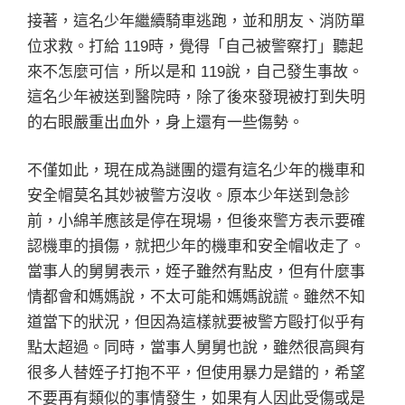
接著，這名少年繼續騎車逃跑，並和朋友、消防單
位求救。打給 119時，覺得「自己被警察打」聽起
來不怎麼可信，所以是和 119說，自己發生事故。
這名少年被送到醫院時，除了後來發現被打到失明
的右眼嚴重出血外，身上還有一些傷勢。
不僅如此，現在成為謎團的還有這名少年的機車和
安全帽莫名其妙被警方沒收。原本少年送到急診
前，小綿羊應該是停在現場，但後來警方表示要確
認機車的損傷，就把少年的機車和安全帽收走了。
當事人的舅舅表示，姪子雖然有點皮，但有什麼事
情都會和媽媽說，不太可能和媽媽說謊。雖然不知
道當下的狀況，但因為這樣就要被警方毆打似乎有
點太超過。同時，當事人舅舅也說，雖然很高興有
很多人替姪子打抱不平，但使用暴力是錯的，希望
不要再有類似的事情發生，如果有人因此受傷或是