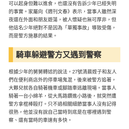
可以起身但難以進食，也還沒有告訴少年已經失明
的事實。家屬向《週刊文春》表示，當事人雖然深
夜還在外面和朋友遊蕩，被人懷疑也無可厚非，但
他這名少年絕對不是因為「單獨事故」導致受傷，
而是警方施暴的結果。
騎車躲避警方又遇到警察
根據少年的舅舅轉述的說法，27號清晨姪子和友人
們在便利商店外的停車場鬼混，後來被警方追著，
大夥兒就各自騎著機車或腳踏車逃離現場。當事人
騎著一台小綿羊，從大馬路鑽進小路後，就突然遭
警方拿棍棒毆打。只不過相關細節當事人沒有記得
很熟，他並沒有說自己當時到底是在哪裡遇到警
察、還有當時的車速有多快。