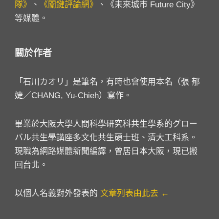
隊》
、
《關鍵評論網》
、《未來城市 Future City》
等媒體。
關於作者
「石川カオリ」是筆名，有時也會使用本名（張 郁
婕／CHANG, Yu-Chieh）寫作。
畢業於大阪大學人間科學研究科共生學系的グロー
バル共生學講座多文化共生碩士班、清大工科系。
現職為網路媒體新聞編譯，曾居日本大阪，現已搬
回台北。
以個人名義對外發表的
文章列表由此去 ←