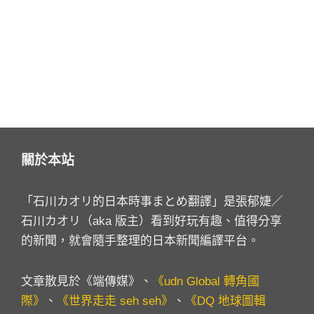
關於本站
「石川カオリ的日本時事まとめ翻譯」是張郁婕／
石川カオリ（aka 版主）看到好玩有趣、值得分享
的新聞，就會隨手整理的日本新聞編譯平台。
文章散見於《端傳媒》、
《udn Global 轉角國
際》
、
《世界走走 seh seh》
、
《DQ 地球圖輯