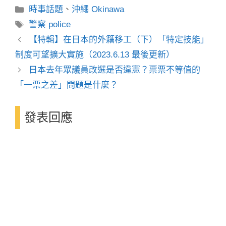
分
時事話題
、
沖繩 Okinawa
類
標
警察 police
籤
【特輯】在日本的外籍移工（下）「特定技能」
制度可望擴大實施（2023.6.13 最後更新）
日本去年眾議員改選是否違憲？票票不等值的
「一票之差」問題是什麼？
發表回應