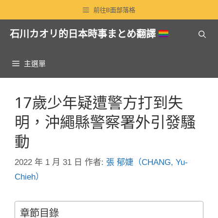
跳
前往B面部落格
至
石川カオリ的日本時事まとめ翻譯
主
要
內
主選單
容
17歲少年疑遭警方打到失
明，沖繩縣警察署外引發騷
動
2022 年 1 月 31 日
作者:
張 郁婕（CHANG, Yu-
Chieh）
章節目錄