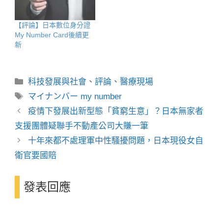
【評論】日本數位身分證
My Number Card後續更
新
分
科技發展與社會
、
評論
、
醫療現場
類
標
マイナンバー my number
籤
疫情下發展出新型態「貧窮生意」？日本無家者
支援團體疑聯手不動產公司大賺一筆
十年來都不處理軍中性騷擾問題，日本現役女自
衛官要國賠
發表回應