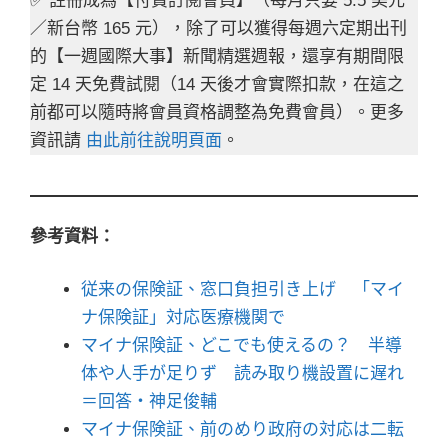
✅ 註冊成為【付費訂閱會員】（每月只要 5.5 美元
／新台幣 165 元），除了可以獲得每週六定期出刊
的【一週國際大事】新聞精選週報，還享有期間限
定 14 天免費試閱（14 天後才會實際扣款，在這之
前都可以隨時將會員資格調整為免費會員）。更多
資訊請
由此前往說明頁面
。
參考資料：
従来の保険証、窓口負担引き上げ 「マイ
ナ保険証」対応医療機関で
マイナ保険証、どこでも使えるの？ 半導
体や人手が足りず 読み取り機設置に遅れ
＝回答・神足俊輔
マイナ保険証、前のめり政府の対応は二転