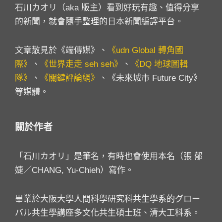
石川カオリ（aka 版主）看到好玩有趣、值得分享
的新聞，就會隨手整理的日本新聞編譯平台。
文章散見於《端傳媒》、
《udn Global 轉角國
際》
、
《世界走走 seh seh》
、
《DQ 地球圖輯
隊》
、
《關鍵評論網》
、《未來城市 Future City》
等媒體。
關於作者
「石川カオリ」是筆名，有時也會使用本名（張 郁
婕／CHANG, Yu-Chieh）寫作。
畢業於大阪大學人間科學研究科共生學系的グロー
バル共生學講座多文化共生碩士班、清大工科系。