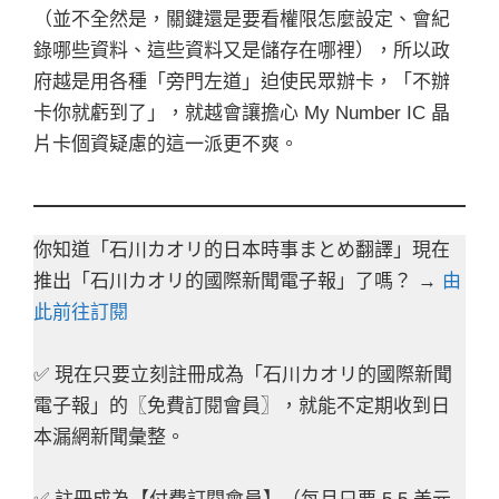
（並不全然是，關鍵還是要看權限怎麼設定、會紀
錄哪些資料、這些資料又是儲存在哪裡），所以政
府越是用各種「旁門左道」迫使民眾辦卡，「不辦
卡你就虧到了」，就越會讓擔心 My Number IC 晶
片卡個資疑慮的這一派更不爽。
你知道「石川カオリ的日本時事まとめ翻譯」現在
推出「石川カオリ的國際新聞電子報」了嗎？ →
由
此前往訂閱
✅ 現在只要立刻註冊成為「石川カオリ的國際新聞
電子報」的〖免費訂閱會員〗，就能不定期收到日
本漏網新聞彙整。