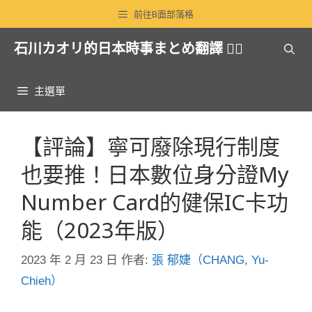
跳
前往B面部落格
至
石川カオリ的日本時事まとめ翻譯 🏳️‍🌈
主
要
內
主選單
容
【評論】寧可廢除現行制度
也要推！日本數位身分證My
Number Card的健保IC卡功
能（2023年版）
2023 年 2 月 23 日
作者:
張 郁婕（CHANG, Yu-
Chieh）