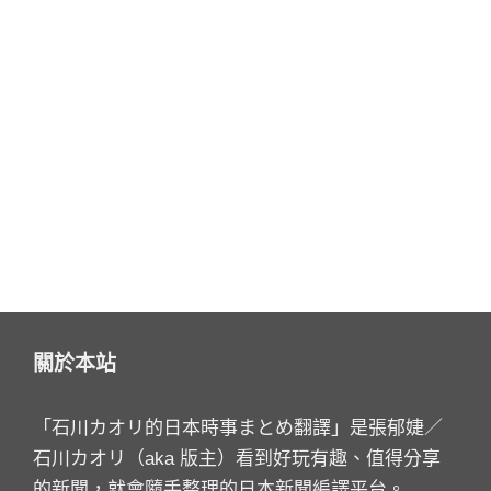
關於本站
「石川カオリ的日本時事まとめ翻譯」是張郁婕／
石川カオリ（aka 版主）看到好玩有趣、值得分享
的新聞，就會隨手整理的日本新聞編譯平台。