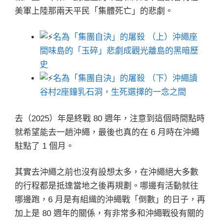
美軍上陸那兩天平民「集體死亡」的悲劇。
名為「集團自決」的屠殺 （上）沖繩座
間味島的「玉碎」悲劇成觀光離島的黑暗歷
史
名為「集團自決」的屠殺 （下）沖繩讀
谷村2座鐘乳石洞，生死選擇的一念之間
去（2025）年是終戰 80 週年，注意到這個時間點時
就希望能去一趟沖繩，最後也真的在 6 月時在沖繩
駐點了 1 個月。
其實去沖繩之前也沒有設想太多，在沖繩絕大多數
的行程都是抵達當地之後再規劃。哪邊有活動就往
哪邊跑，6 月是有組織的沖繩戰「倒數」的日子，再
加上是 80 週年的關係，有非常多和沖繩戰役有關的