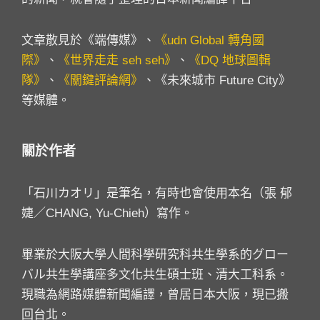
文章散見於《端傳媒》、
《udn Global 轉角國
際》
、
《世界走走 seh seh》
、
《DQ 地球圖輯
隊》
、
《關鍵評論網》
、《未來城市 Future City》
等媒體。
關於作者
「石川カオリ」是筆名，有時也會使用本名（張 郁
婕／CHANG, Yu-Chieh）寫作。
畢業於大阪大學人間科學研究科共生學系的グロー
バル共生學講座多文化共生碩士班、清大工科系。
現職為網路媒體新聞編譯，曾居日本大阪，現已搬
回台北。