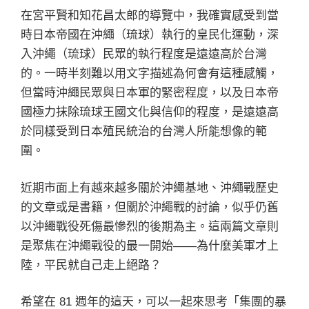
在宮平賢和知花昌太郎的導覽中，我確實感受到當
時日本帝國在沖繩（琉球）執行的皇民化運動，深
入沖繩（琉球）民眾的執行程度是遠遠高於台灣
的。一時半刻難以用文字描述為何會有這種感觸，
但當時沖繩民眾與日本軍的緊密程度，以及日本帝
國極力抹除琉球王國文化與信仰的程度，是遠遠高
於同樣受到日本殖民統治的台灣人所能想像的範
圍。
近期市面上有越來越多關於沖繩基地、沖繩戰歷史
的文章或是書籍，但關於沖繩戰的討論，似乎仍舊
以沖繩戰役死傷最慘烈的後期為主。這兩篇文章則
是聚焦在沖繩戰役的最一開始——為什麼美軍才上
陸，平民就自己走上絕路？
希望在 81 週年的這天，可以一起來思考「集團的暴