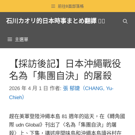
跳
前往B面部落格
至
石川カオリ的日本時事まとめ翻譯 🏳️‍🌈
主
要
內
主選單
容
【採訪後記】日本沖繩戰役
名為「集團自決」的屠殺
2026 年 4 月 1 日
作者:
張 郁婕（CHANG, Yu-
Chieh）
趕在美軍登陸沖繩本島 81 週年的這天，在《轉角國
際 udn Global》刊出了〈名為「集團自決」的屠
殺〉上、下集，講述座間味島和沖繩本島讀谷村在