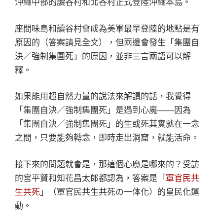
沖繩中部的讀谷村和北谷村正式登陸沖繩本島。
座間味島和讀谷村會成為美軍最早登陸的地點是有
原因的（答案請見全文），但兩邊會發生「集團自
決／強制集團死」的原因，並非三言兩語可以解
釋。
如果能用超自然力量的說法來解讀的話，我覺得
「集團自決／強制集團死」是遇到心魔——因為
「集團自決／強制集團死」的生或死其實就在一念
之間，只要能夠轉念，即時走出洞窟，就能活命。
接下來的問題就會是，那這個心魔是哪來的？受訪
的宮平賢和知花昌太郎都認為，答案是「
軍官民共
生共死
」（軍官民共生共死の一体化）的皇民化運
動。