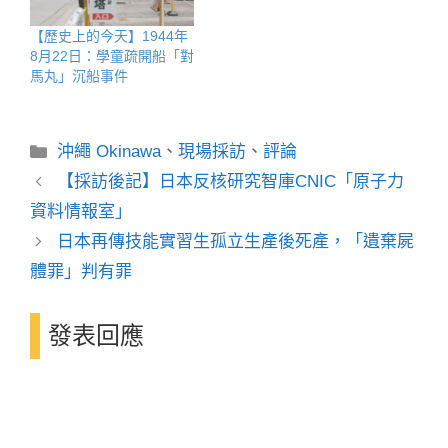
【歷史上的今天】1944年
8月22日：學童疏開船「對
馬丸」沉船事件
分
沖繩 Okinawa
、
現場採訪
、
評論
類
【採訪後記】日本反核研究智庫CNIC「原子力
資料情報室」
日本再傳技能實習生孤立生產後死產，「遺棄屍
體罪」判有罪
發表回應