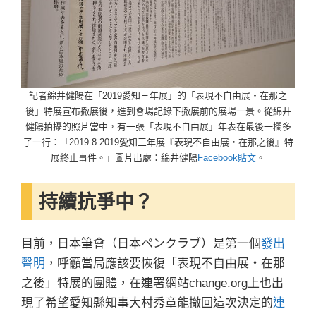
記者綿井健陽在「2019愛知三年展」的「表現不自由展・在那之
後」特展宣布撤展後，進到會場記錄下撤展前的展場一景。從綿井
健陽拍攝的照片當中，有一張「表現不自由展」年表在最後一欄多
了一行：「2019.8 2019愛知三年展『表現不自由展・在那之後』特
展終止事件。」圖片出處：綿井健陽
Facebook貼文
。
持續抗爭中？
目前，日本筆會（日本ペンクラブ）是第一個
發出
聲明
，呼籲當局應該要恢復「表現不自由展・在那
之後」特展的團體，在連署網站change.org上也出
現了希望愛知縣知事大村秀章能撤回這次決定的
連