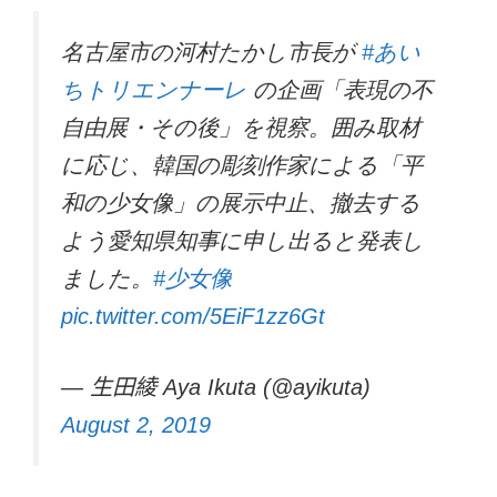
名古屋市の河村たかし市長が
#あい
ちトリエンナーレ
の企画「表現の不
自由展・その後」を視察。囲み取材
に応じ、韓国の彫刻作家による「平
和の少女像」の展示中止、撤去する
よう愛知県知事に申し出ると発表し
ました。
#少女像
pic.twitter.com/5EiF1zz6Gt
— 生田綾 Aya Ikuta (@ayikuta)
August 2, 2019