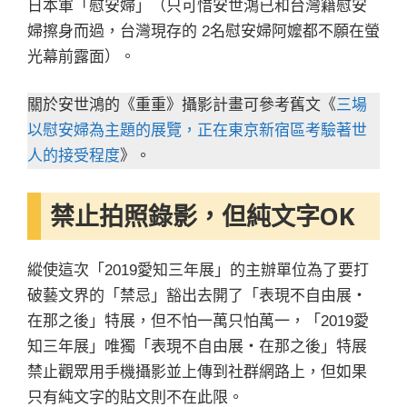
日本軍「慰安婦」（只可惜安世鴻已和台灣籍慰安
婦擦身而過，台灣現存的 2名慰安婦阿嬤都不願在螢
光幕前露面）。
關於安世鴻的《重重》攝影計畫可參考舊文《
三場
以慰安婦為主題的展覽，正在東京新宿區考驗著世
人的接受程度
》。
禁止拍照錄影，但純文字OK
縱使這次「2019愛知三年展」的主辦單位為了要打
破藝文界的「禁忌」豁出去開了「表現不自由展・
在那之後」特展，但不怕一萬只怕萬一，「2019愛
知三年展」唯獨「表現不自由展・在那之後」特展
禁止觀眾用手機攝影並上傳到社群網路上，但如果
只有純文字的貼文則不在此限。