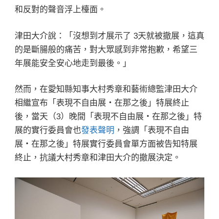
和反對的聲音浮上檯面。
津田大介說：「沒想到才展示了 3天就被撤展，這真
的是斷腸般的痛苦，對大眾感到非常抱歉，希望三
年展能安全安心地走到最後。」
然而，在愛知縣知事大村秀章和藝術總監津田大介
相繼宣布「表現不自由展・在那之後」特展終止
後，當天（3）晚間「表現不自由展・在那之後」特
展的實行委員會也
發表聲明
，強調「表現不自由
展・在那之後」特展實行委員會單方面被告知特展
終止，抗議大村秀章和津田大介的撤展決定。