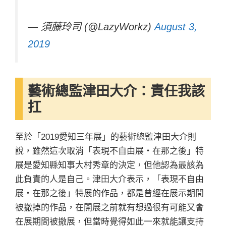
— 須藤玲司 (@LazyWorkz)
August 3,
2019
藝術總監津田大介：責任我該
扛
至於「2019愛知三年展」的藝術總監津田大介則
說，雖然這次取消「表現不自由展・在那之後」特
展是愛知縣知事大村秀章的決定，但他認為最該為
此負責的人是自己。津田大介表示，「表現不自由
展・在那之後」特展的作品，都是曾經在展示期間
被撤掉的作品，在開展之前就有想過很有可能又會
在展期間被撤展，但當時覺得如此一來就能讓支持