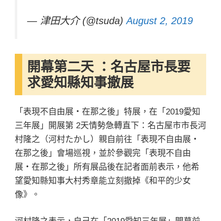
— 津田大介 (@tsuda)
August 2, 2019
開幕第二天 ：名古屋市長要
求愛知縣知事撤展
「表現不自由展・在那之後」特展，在「2019愛知
三年展」開展第 2天情勢急轉直下：名古屋市市長河
村隆之（河村たかし）親自前往「表現不自由展・
在那之後」會場巡視，並於參觀完「表現不自由
展・在那之後」所有展品後在記者面前表示，他希
望愛知縣知事大村秀章能立刻撤掉《和平的少女
像》。