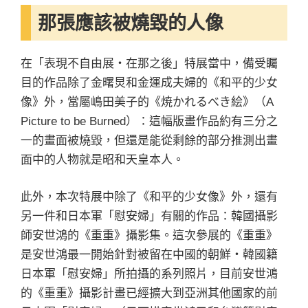
那張應該被燒毀的人像
在「表現不自由展・在那之後」特展當中，備受矚
目的作品除了金曙炅和金運成夫婦的《和平的少女
像》外，當屬嶋田美子的《焼かれるべき絵》（A
Picture to be Burned）：這幅版畫作品約有三分之
一的畫面被燒毀，但還是能從剩餘的部分推測出畫
面中的人物就是昭和天皇本人。
此外，本次特展中除了《和平的少女像》外，還有
另一件和日本軍「慰安婦」有關的作品：韓國攝影
師安世鴻的《重重》攝影集。這次參展的《重重》
是安世鴻最一開始針對被留在中國的朝鮮・韓國籍
日本軍「慰安婦」所拍攝的系列照片，目前安世鴻
的《重重》攝影計畫已經擴大到亞洲其他國家的前