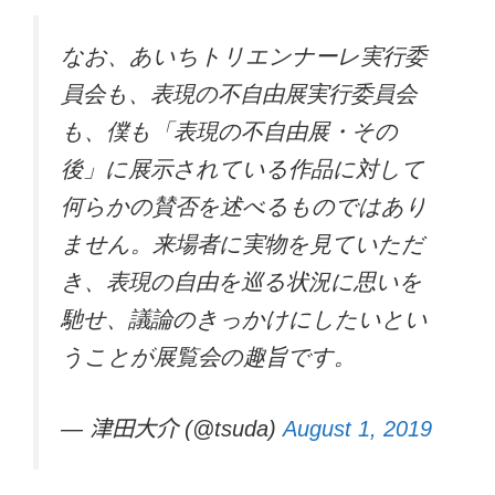
なお、あいちトリエンナーレ実行委
員会も、表現の不自由展実行委員会
も、僕も「表現の不自由展・その
後」に展示されている作品に対して
何らかの賛否を述べるものではあり
ません。来場者に実物を見ていただ
き、表現の自由を巡る状況に思いを
馳せ、議論のきっかけにしたいとい
うことが展覧会の趣旨です。
— 津田大介 (@tsuda)
August 1, 2019