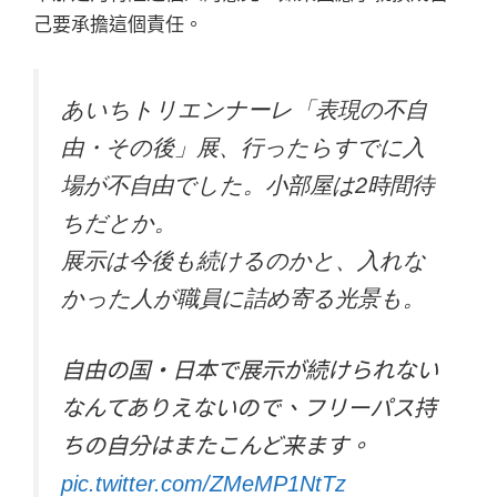
己要承擔這個責任。
あいちトリエンナーレ「表現の不自
由・その後」展、行ったらすでに入
場が不自由でした。小部屋は2時間待
ちだとか。
展示は今後も続けるのかと、入れな
かった人が職員に詰め寄る光景も。
自由の国・日本で展示が続けられない
なんてありえないので、フリーパス持
ちの自分はまたこんど来ます。
pic.twitter.com/ZMeMP1NtTz