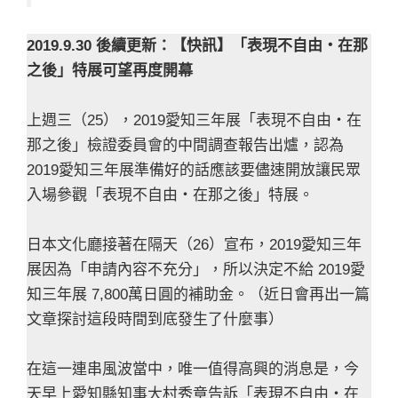
2019.9.30 後續更新：【快訊】「表現不自由・在那
之後」特展可望再度開幕
上週三（25），2019愛知三年展「表現不自由・在
那之後」檢證委員會的中間調查報告出爐，認為
2019愛知三年展準備好的話應該要儘速開放讓民眾
入場參觀「表現不自由・在那之後」特展。
日本文化廳接著在隔天（26）宣布，2019愛知三年
展因為「申請內容不充分」，所以決定不給 2019愛
知三年展 7,800萬日圓的補助金。（近日會再出一篇
文章探討這段時間到底發生了什麼事）
在這一連串風波當中，唯一值得高興的消息是，今
天早上愛知縣知事大村秀章告訴「表現不自由・在