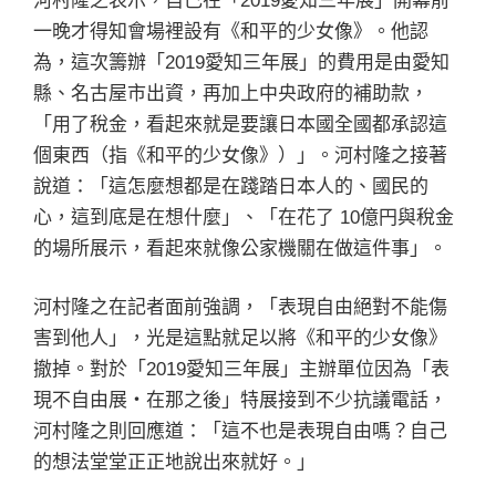
河村隆之表示，自己在「2019愛知三年展」開幕前
一晚才得知會場裡設有《和平的少女像》。他認
為，這次籌辦「2019愛知三年展」的費用是由愛知
縣、名古屋市出資，再加上中央政府的補助款，
「用了稅金，看起來就是要讓日本國全國都承認這
個東西（指《和平的少女像》）」。河村隆之接著
說道：「這怎麼想都是在踐踏日本人的、國民的
心，這到底是在想什麼」、「在花了 10億円與稅金
的場所展示，看起來就像公家機關在做這件事」。
河村隆之在記者面前強調，「表現自由絕對不能傷
害到他人」，光是這點就足以將《和平的少女像》
撤掉。對於「2019愛知三年展」主辦單位因為「表
現不自由展・在那之後」特展接到不少抗議電話，
河村隆之則回應道：「這不也是表現自由嗎？自己
的想法堂堂正正地說出來就好。」