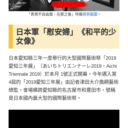
「表現不自由展・在那之後」特展
網頁截圖
。
日本軍「慰安婦」《和平的少
女像》
日本愛知縣三年一度舉行的大型國際藝術祭「2019
愛知三年展」（あいちトリエンナーレ2019，Aichi
Triennale 2019）於本月 1號正式開幕。今年邁入第
4屆的「2019愛知三年展」由記者津田大介擔綱藝術
總監，會場橫跨愛知縣的名古屋市和豊田市，號稱
是日本國內最大型的國際藝術祭。