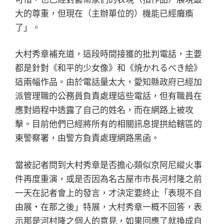
大的尊重，但現在（主辦單位的）機能已經癱瘓
了」。
大村秀章補充道，這段時間接獲的批判電話，主要
都是針對《和平的少女像》和《焼かれるべき絵》
這兩幅作品。由於電話量太大，愛知縣政府已經加
派管理職的公務員負責處理這些電話，但有職員在
應對過程中透露了自己的姓名，而在網路上被攻
擊。目前他們已經將所有的相關訊息提拱給轄區的
東警察署，由警方負責處理網路黑函。
當被記者問到大村秀章是否擔心類似京阿尼縱火事
件再度重演，或是否因為名古屋市市長河村隆之前
一天在記者會上的發言，才決定要終止「表現不自
由展・在那之後」特展，大村秀章一概不回答，表
示那是河村隆之個人的意見，如果回應了就換成自