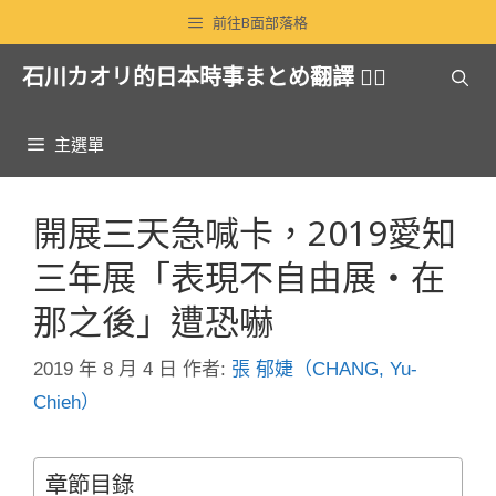
跳
前往B面部落格
至
石川カオリ的日本時事まとめ翻譯 🏳️‍🌈
主
要
內
主選單
容
開展三天急喊卡，2019愛知
三年展「表現不自由展・在
那之後」遭恐嚇
2019 年 8 月 4 日
作者:
張 郁婕（CHANG, Yu-
Chieh）
章節目錄