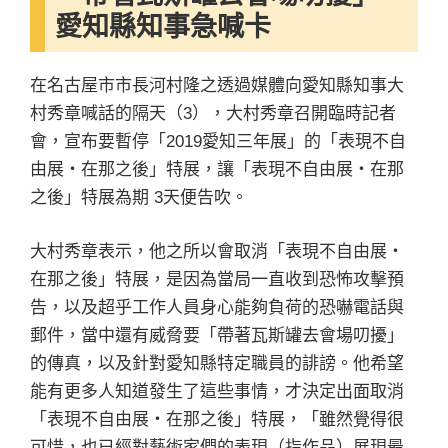
愛知縣知事急喊卡
在名古屋市市長河村隆之透過媒體向愛知縣知事大
村秀章喊話的隔天（3），大村秀章召開臨時記者
會，宣布要暫停「2019愛知三年展」的「表現不自
由展・在那之後」特展，讓「表現不自由展・在那
之後」特展為期 3天便告吹。
大村秀章表示，他之所以會取消「表現不自由展・
在那之後」特展，是因為當局一直收到恐怖攻擊預
告，以及超乎工作人員身心能夠負荷的恐嚇電話與
郵件，當中還有威脅要「帶著瓦斯罐去會場叨擾」
的傳真，以及針對愛知縣特定職員的誹謗。他希望
能有更多人知道發生了這些事情，才決定出面取消
「表現不自由展・在那之後」特展，「雖然覺得很
可惜，也已經對藝術家們的表現（指作品）展現最