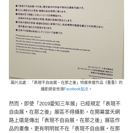
圖片出處：「表現不自由展・在那之後」特展參展作品《重重》的
攝影師安世鴻
Facebook貼文
。
然而，即使「2019愛知三年展」已經規定「表現不
自由展・在那之後」展區不得攝影，在開幕當天網
路上還是傳出「表現不自由展・在那之後」展區作
品的畫像，更有明明就不在「表現不自由展・在那