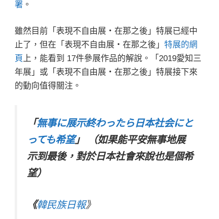
署
。
雖然目前「表現不自由展・在那之後」特展已經中
止了，但在「表現不自由展・在那之後」
特展的網
頁
上，能看到 17件參展作品的解說。「2019愛知三
年展」或「表現不自由展・在那之後」特展接下來
的動向值得關注。
「
無事に展示終わったら日本社会にと
っても希望
」 （如果能平安無事地展
示到最後，對於日本社會來說也是個希
望）
《
韓民族日報
》