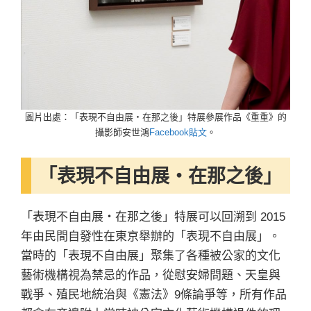
圖片出處：「表現不自由展・在那之後」特展參展作品《重重》的
攝影師安世鴻
Facebook貼文
。
「表現不自由展・在那之後」
「表現不自由展・在那之後」特展可以回溯到 2015
年由民間自發性在東京舉辦的「表現不自由展」。
當時的「表現不自由展」聚集了各種被公家的文化
藝術機構視為禁忌的作品，從慰安婦問題、天皇與
戰爭、殖民地統治與《憲法》9條論爭等，所有作品