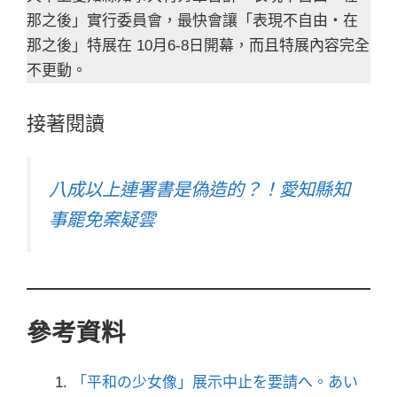
那之後」實行委員會，最快會讓「表現不自由・在
那之後」特展在 10月6-8日開幕，而且特展內容完全
不更動。
接著閱讀
八成以上連署書是偽造的？！愛知縣知
事罷免案疑雲
參考資料
「平和の少女像」展示中止を要請へ。あい