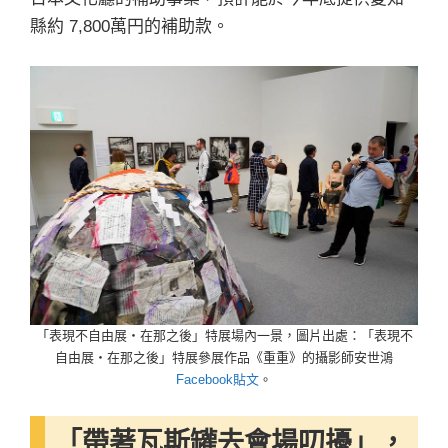
縣約 7,800萬円的補助款。
「表現不自由展・在那之後」特展場內一景，圖片出處：「表現不
自由展・在那之後」特展參展作品《重重》的攝影師安世鴻
Facebook貼文
。
「帶著瓦斯罐去會場叨擾」，