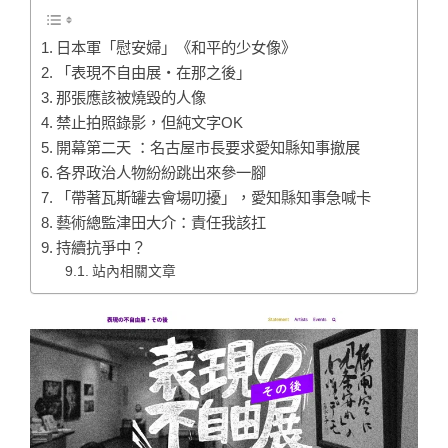
日本軍「慰安婦」《和平的少女像》
「表現不自由展・在那之後」
那張應該被燒毀的人像
禁止拍照錄影，但純文字OK
開幕第二天 ：名古屋市長要求愛知縣知事撤展
各界政治人物紛紛跳出來參一腳
「帶著瓦斯罐去會場叨擾」，愛知縣知事急喊卡
藝術總監津田大介：責任我該扛
持續抗爭中？
站內相關文章