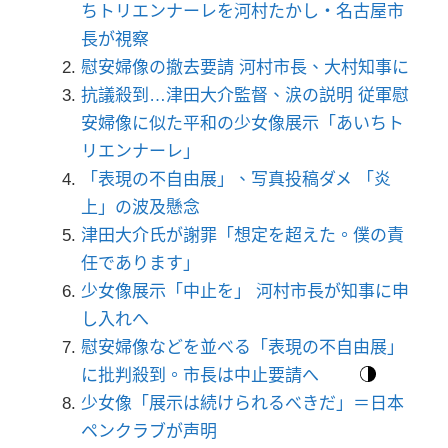
ちトリエンナーレを河村たかし・名古屋市
長が視察
慰安婦像の撤去要請 河村市長、大村知事に
抗議殺到…津田大介監督、涙の説明 従軍慰
安婦像に似た平和の少女像展示「あいちト
リエンナーレ」
「表現の不自由展」、写真投稿ダメ 「炎
上」の波及懸念
津田大介氏が謝罪「想定を超えた。僕の責
任であります」
少女像展示「中止を」 河村市長が知事に申
し入れへ
慰安婦像などを並べる「表現の不自由展」
に批判殺到。市長は中止要請へ
少女像「展示は続けられるべきだ」＝日本
ペンクラブが声明