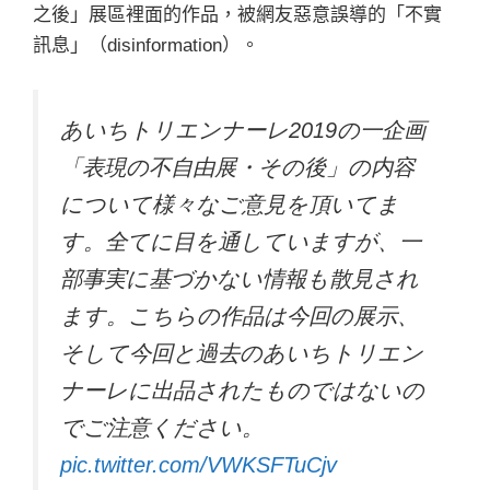
之後」展區裡面的作品，被網友惡意誤導的「不實
訊息」（disinformation）。
あいちトリエンナーレ2019の一企画
「表現の不自由展・その後」の内容
について様々なご意見を頂いてま
す。全てに目を通していますが、一
部事実に基づかない情報も散見され
ます。こちらの作品は今回の展示、
そして今回と過去のあいちトリエン
ナーレに出品されたものではないの
でご注意ください。
pic.twitter.com/VWKSFTuCjv