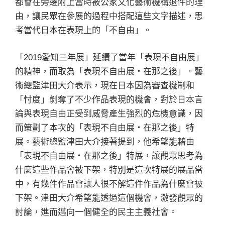
都會在旁邊附上當時被公家文化藝術機構退件的理
由，讓民眾在參展的過程中搭配這些文字描述，思
考當代日本在表現上的「不自由」。
「2019愛知三年展」延續了當年「表現不自由展」
的精神，而取為「表現不自由展・在那之後」。藝
術總監津田大介表示，現在日本因為審查機制和
「忖度」剝奪了不少作品表現的機會，對於日本言
論與表現自由正受到威脅產生強烈的危機意識，因
而策劃了本次的「表現不自由展・在那之後」特
展。藝術總監津田大介接著提到，他希望能藉由
「表現不自由展・在那之後」特展，讓觀眾思考為
什麼這些作品會被下架，特別是這次特展的展品當
中，有幾件作品會讓人很不解這件作品為什麼會被
下架。津田大介希望能透過這個機會，激發觀眾的
討論，進而邁向一個健全的民主主義社會。