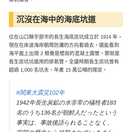
沉沒在海中的海底坑道
位在山口縣宇部市的長生海底炭坑成立於 1914 年，
現在在床波海岸朝周防灘的方向看過去，還能看到
海平面上出現 2 根像是煙囪的混凝土圓管，那就是
長生炭坑坑道用的排氣管。全盛時期長生炭坑曾有
超過 1,000 名坑夫，年產 15 萬公噸的煤炭。
#関東大震災102年
1942年長生炭鉱の水非常の犠牲者183
名のうち136名が朝鮮人だったという
事実は、事故後語られることなく、