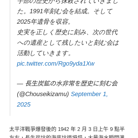
宇部の歴史から抹殺されていきまし
た。1991年刻む会を結成。そして
2025年遺骨を収容。
史実を正しく歴史に刻み、次の世代
への遺産として残したいと刻む会は
活動していきます。
pic.twitter.com/Rgo9yda1Xw
— 長生炭鉱の水非常を歴史に刻む会
(@Chouseikizamu)
September 1,
2025
太平洋戰爭爆發後的 1942 年 2 月 3 日上午 9 點半
左右，長生炭坑的海底坑道坍塌，大量海水瞬間灌