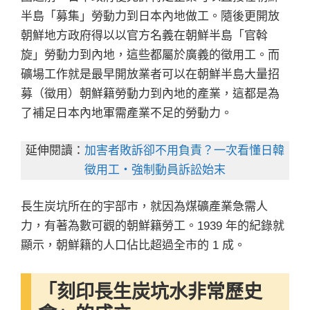
半島「募集」勞動力到日本內地做工。隨後更開放
朝鮮地方政府得以以官方名義在朝鮮半島「官斡
旋」勞動力到內地，這些都屬於廣義的徵用工。而
礦場工作就是最早開放業者可以在朝鮮半島大量招
募（徵用）朝鮮籍勞動力到內地的產業，這都是為
了補足日本內地軍需產業不足的勞動力。
延伸閱讀：
加害者敗訴卻不用負責？一次看懂日韓
徵用工・強制動員訴訟始末
長生炭坑所在的宇部市，就因為煤礦產業急需人
力，有著為數可觀的朝鮮籍勞工。1939 年的紀錄就
顯示，朝鮮籍的人口佔比超過全市的 1 成。
「刻印長生炭坑水非常歷史