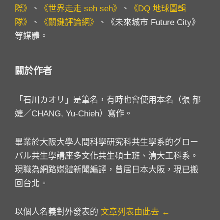
際》
、
《世界走走 seh seh》
、
《DQ 地球圖輯
隊》
、
《關鍵評論網》
、《未來城市 Future City》
等媒體。
關於作者
「石川カオリ」是筆名，有時也會使用本名（張 郁
婕／CHANG, Yu-Chieh）寫作。
畢業於大阪大學人間科學研究科共生學系的グロー
バル共生學講座多文化共生碩士班、清大工科系。
現職為網路媒體新聞編譯，曾居日本大阪，現已搬
回台北。
以個人名義對外發表的
文章列表由此去 ←