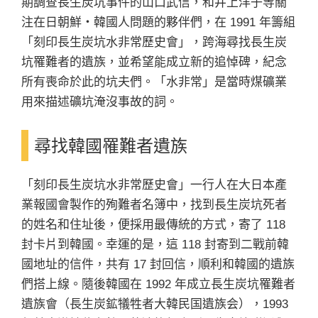
期調查長生炭坑事件的山口武信，和井上洋子等關
注在日朝鮮・韓國人問題的夥伴們，在 1991 年籌組
「刻印長生炭坑水非常歷史會」，跨海尋找長生炭
坑罹難者的遺族，並希望能成立新的追悼碑，紀念
所有喪命於此的坑夫們。「水非常」是當時煤礦業
用來描述礦坑淹沒事故的詞。
尋找韓國罹難者遺族
「刻印長生炭坑水非常歷史會」一行人在大日本產
業報國會製作的殉難者名簿中，找到長生炭坑死者
的姓名和住址後，便採用最傳統的方式，寄了 118
封卡片到韓國。幸運的是，這 118 封寄到二戰前韓
國地址的信件，共有 17 封回信，順利和韓國的遺族
們搭上線。隨後韓國在 1992 年成立長生炭坑罹難者
遺族會（長生炭鉱犠牲者大韓民国遺族会），1993