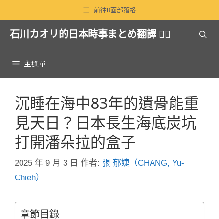
跳
前往B面部落格
至
石川カオリ的日本時事まとめ翻譯 🏳️‍🌈
主
要
內
主選單
容
沉睡在海中83年的遺骨能重
見天日？日本長生海底炭坑
打開潘朵拉的盒子
2025 年 9 月 3 日
作者:
張 郁婕（CHANG, Yu-
Chieh）
章節目錄