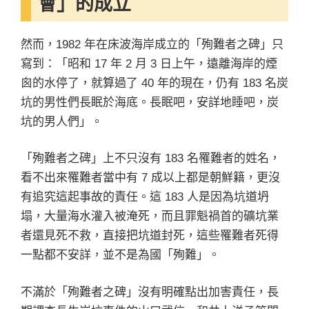
會」的成立
然而，1982 年在床波海岸成立的「殉難者之碑」只
寫到：「昭和 17 年 2 月 3 日上午，遠離海岸的煙
囪的水停了，就算過了 40 年的現在，仍有 183 名炭
坑的男性們長眠於海底。長眠吧，安詳地睡吧，炭
坑的男人們」。
「殉難者之碑」上不只沒有 183 名罹難者的姓名，
看不出來罹難者當中有 7 成以上都是朝鮮籍，更沒
有追究這起事故的責任。這 183 人是因為坑道坍
塌，大量海水灌入被淹死，而且罪魁禍首的礦坑業
者還見死不救，直接把坑道封死，這些罹難者死得
一點都不安詳，並不是為國「殉難」。
不滿於「殉難者之碑」沒有明確點出加害責任，長