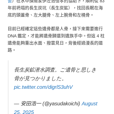
会
）在水中探險家伊左治佳孝的協助下，順利從 83
年前坍塌的長生炭坑（長生炭鉱），找回長眠在海
底的頭蓋骨、左大腿骨、左上腕骨和左橈骨。
目前已經確定這些遺骨都是人骨，接下來需要進行
DNA 鑑定，才能將遺骨歸還到遺族手中。但這 4 柱
遺骨能夠重出水面、撥雲見日，背後經過漫長的道
路。
長生炭鉱潜水調査。ご遺骨と思しき
骨が見つかりました。
pic.twitter.com/digrlS3uhV
— 安田浩一 (@yasudakoichi)
August
25, 2025