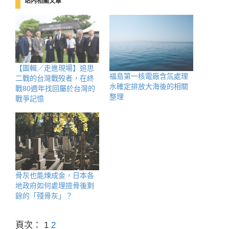
站內相關文章
【圖輯／走進現場】追思
福島第一核電廠含氚處理
二戰的台灣戰歿者，在終
水確定排放大海後的相關
戰80週年找回屬於台灣的
整理
戰爭記憶
骨灰也能煉成金，日本各
地政府如何處理撿骨後剩
餘的「殘骨灰」？
頁次：
1
2