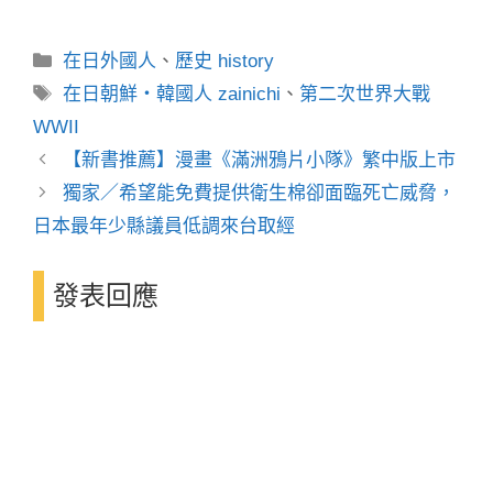
分
在日外國人
、
歷史 history
類
標
在日朝鮮・韓國人 zainichi
、
第二次世界大戰
籤
WWII
【新書推薦】漫畫《滿洲鴉片小隊》繁中版上市
獨家／希望能免費提供衛生棉卻面臨死亡威脅，
日本最年少縣議員低調來台取經
發表回應