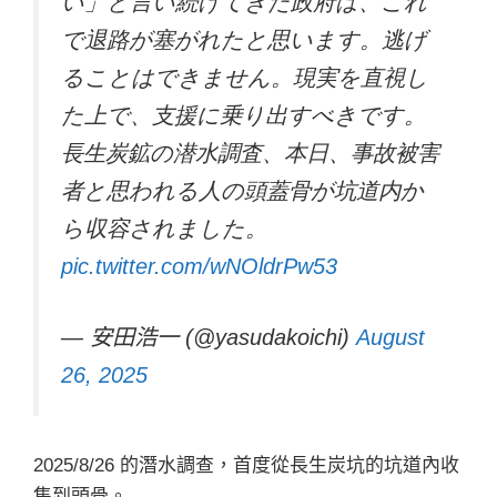
い」と言い続けてきた政府は、これ
で退路が塞がれたと思います。逃げ
ることはできません。現実を直視し
た上で、支援に乗り出すべきです。
長生炭鉱の潜水調査、本日、事故被害
者と思われる人の頭蓋骨が坑道内か
ら収容されました。
pic.twitter.com/wNOldrPw53
— 安田浩一 (@yasudakoichi)
August
26, 2025
2025/8/26 的潛水調查，首度從長生炭坑的坑道內收
集到頭骨。