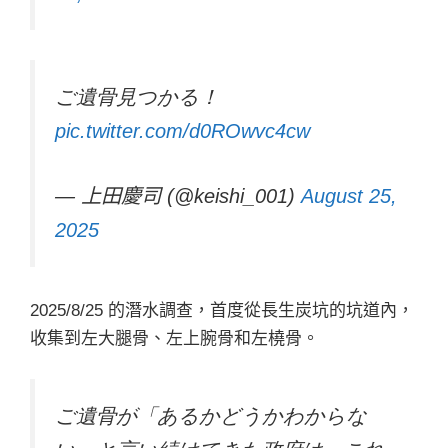
ご遺骨見つかる！
pic.twitter.com/d0ROwvc4cw
— 上田慶司 (@keishi_001)
August 25,
2025
2025/8/25 的潛水調查，首度從長生炭坑的坑道內，
收集到左大腿骨、左上腕骨和左橈骨。
ご遺骨が「あるかどうかわからな