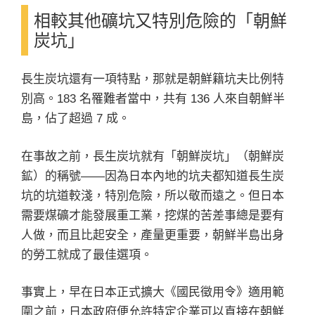
相較其他礦坑又特別危險的「朝鮮
炭坑」
長生炭坑還有一項特點，那就是朝鮮籍坑夫比例特
別高。183 名罹難者當中，共有 136 人來自朝鮮半
島，佔了超過 7 成。
在事故之前，長生炭坑就有「朝鮮炭坑」（朝鮮炭
鉱）的稱號——因為日本內地的坑夫都知道長生炭
坑的坑道較淺，特別危險，所以敬而遠之。但日本
需要煤礦才能發展重工業，挖煤的苦差事總是要有
人做，而且比起安全，產量更重要，朝鮮半島出身
的勞工就成了最佳選項。
事實上，早在日本正式擴大《國民徵用令》適用範
圍之前，日本政府便允許特定企業可以直接在朝鮮