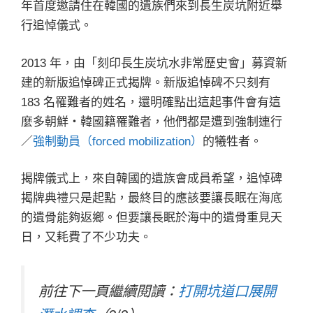
年首度邀請住在韓國的遺族們來到長生炭坑附近舉
行追悼儀式。
2013 年，由「刻印長生炭坑水非常歷史會」募資新
建的新版追悼碑正式揭牌。新版追悼碑不只刻有
183 名罹難者的姓名，還明確點出這起事件會有這
麼多朝鮮・韓國籍罹難者，他們都是遭到強制連行
／
強制動員（forced mobilization）
的犧牲者。
揭牌儀式上，來自韓國的遺族會成員希望，追悼碑
揭牌典禮只是起點，最終目的應該要讓長眠在海底
的遺骨能夠返鄉。但要讓長眠於海中的遺骨重見天
日，又耗費了不少功夫。
前往下一頁繼續閱讀：
打開坑道口展開