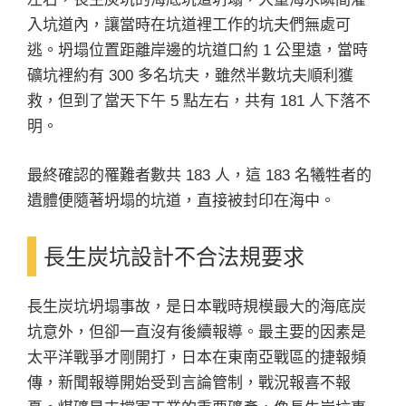
入坑道內，讓當時在坑道裡工作的坑夫們無處可
逃。坍塌位置距離岸邊的坑道口約 1 公里遠，當時
礦坑裡約有 300 多名坑夫，雖然半數坑夫順利獲
救，但到了當天下午 5 點左右，共有 181 人下落不
明。
最終確認的罹難者數共 183 人，這 183 名犧牲者的
遺體便隨著坍塌的坑道，直接被封印在海中。
長生炭坑設計不合法規要求
長生炭坑坍塌事故，是日本戰時規模最大的海底炭
坑意外，但卻一直沒有後續報導。最主要的因素是
太平洋戰爭才剛開打，日本在東南亞戰區的捷報頻
傳，新聞報導開始受到言論管制，戰況報喜不報