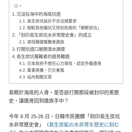
沉沒在海中的海底坑道
長生炭坑設計不合法規要求
相較其他礦坑又特別危險的「朝鮮炭坑」
「刻印長生炭坑水非常歷史會」的成立
尋找韓國罹難者遺族
打開坑道口展開潛水調查
長生炭坑罹難者的遺骨難題
日本政府不想花心力尋找、認定外籍遺骨
萬事俱備，只欠東風
站內相關文章
長眠於海底的人骨，是否該打開那段被封印的黑歷
史，讓遺骨回到遺族手中？
今年 8 月 25-26 日，日韓市民團體「刻印長生炭坑
水非常歷史會」（
長生炭鉱の水非常を歴史に刻む