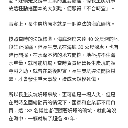
憂。煤礦是支撐軍工業的重要礦產，像長生炭坑事
故這種動搖國本的大災難，便顯得「不合時宜」。
事實上，長生炭坑原本就是一個違法的海底礦坑。
按照當時的法規標準，海底深度未達 40 公尺深的地
段禁止採礦，但長生炭坑在海底 30 公尺深處，也有
進行開採。在水深不夠的地方開挖，地盤撐不住海
水重量，就可能坍塌。當時負責經營長生炭坑的頼
尊淵之助，就曾在戰後證實，長生炭坑違法開採煤
礦，才會發生重大事故，造成大規模死傷。
所以長生炭坑坍塌事故，更可能是一場人災。但是
在戰時全國總動員的情況下，國家和企業都不用負
責，這 183 名犧牲者便隨著坍塌的礦坑，就此淹沒
在海中，一躺就躺了超過 80 年。