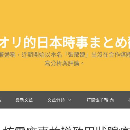
リ的日本時事まとめ翻譯 
兼通稱，近期開始以本名「張郁婕」出沒在合作媒
寫分析與評論。
站
最新文章
文章分類
訂閱電子報 📩