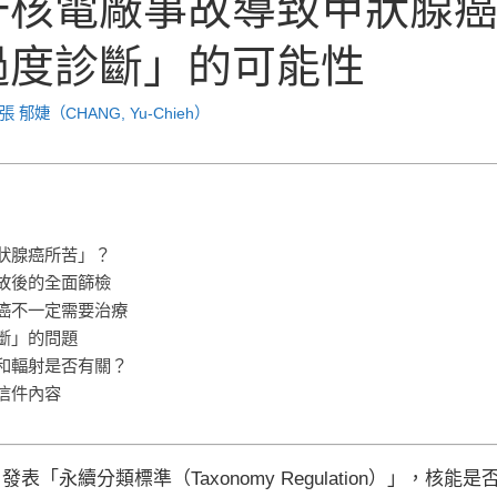
一核電廠事故導致甲狀腺
過度診斷」的可能性
張 郁婕（CHANG, Yu-Chieh）
狀腺癌所苦」？
故後的全面篩檢
癌不一定需要治療
斷」的問題
和輻射是否有關？
信件內容
表「永續分類標準（Taxonomy Regulation）」，核能