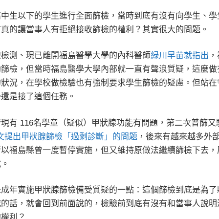
高中生以下的學生進行全面篩檢，當時到底有沒有向學生、學
有真的讓當事人有拒絕接收篩檢的權利？其實很大的問題。
腺檢測、現已離開福島醫學大學的內科醫師
緑川早苗就指出
，
助篩檢，但當時福島醫學大學內部就一直有聲浪質疑，這麼做
的狀況，在學校做檢驗也有強制要求學生篩檢的疑慮。但站在
學還是接了這個任務。
現有 116名學童（疑似）甲狀腺功能有問題，第二次普篩又驗
表論文提出甲狀腺篩檢「過剩診斷」的問題
，後來有越來越多外
所以福島縣曾一度暫停實施，但又維持原做法繼續篩檢下去，
式。
未成年實施甲狀腺篩檢備受質疑的一點：這個篩檢到底是為了
究的話，就會回到前面說的，檢驗前到底有沒有和當事人說明
的權利？