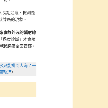
一句。
年人長期追蹤、檢測是
狀腺癌的現象。
廠事故外洩的輻射線
為「過度診斷」才會篩
甲狀腺癌全面普篩，
水只能排到大海？一
關整理
〉