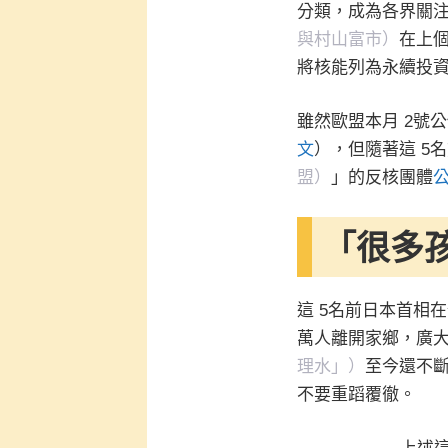
分類，成為各界關注
與村山富市）
在上個
將核能列為永續投
雖然歐盟本月 2號
文
），但隨著這 5
盟）
」的反核團體
「
很多
這 5名前日本首相
萬人離開家鄉，廣
理水」）
至今還不
不要重蹈覆徹。