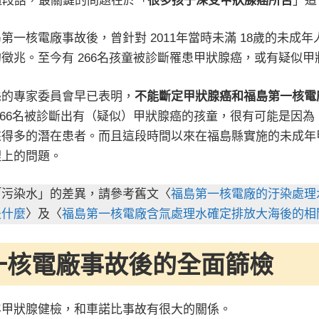
這段話，最關鍵的問題在於「
很多孩子深受甲狀腺癌所苦
」這
第一核電廠事故後，曾針對 2011年當時未滿 18歲的未成
徵兆。至今有 266名孩童被診斷罹患甲狀腺癌，或有疑似甲
縣的專家委員會早已表明，
不能斷定甲狀腺癌和福島第一核電
266名被診斷出有（疑似）甲狀腺癌的孩童，很有可能是因
來得多的潛在患者。而且這段時間以來在福島縣實施的未成年
理上的問題。
「污染水」的差異，請參考舊文〈
福島第一核電廠的汙染處理
是什麼
〉及〈
福島第一核電廠含氚處理水確定排放大海後的相
一核電廠事故後的全面篩檢
年甲狀腺健檢，和車諾比事故有很大的關係。