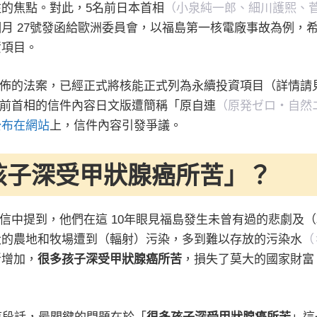
的焦點。對此，5名前日本首相
（小泉純一郎、細川護熙、
月 27號發函給歐洲委員會，以福島第一核電廠事故為例，
資項目。
公佈的法案，已經正式將核能正式列為永續投資項目（詳情請
名前首相的信件內容日文版遭簡稱「原自連
（原発ゼロ・自然
公布在網站
上，信件內容引發爭議。
孩子深受甲狀腺癌所苦
」？
在信中提到，他們在這 10年眼見福島發生未曾有過的悲劇及（
大的農地和牧場遭到（輻射）污染，多到難以存放的污染水
（
斷增加，
很多孩子深受甲狀腺癌所苦
，損失了莫大的國家財富