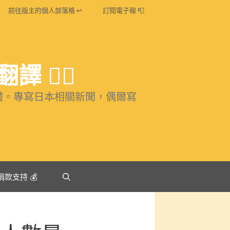
前往版主的個人部落格 ↩
訂閱電子報 📮
️‍🌈
體。專寫日本相關新聞，偶爾寫
捐款支持 💰