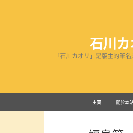
跳
至
主
要
內
石川カオ
容
「石川カオリ」是版主的筆名
主頁
關於本