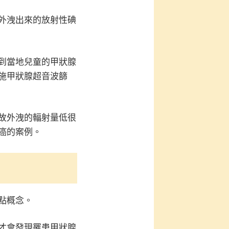
外洩出來的放射性碘
到當地兒童的甲狀腺
施甲狀腺超音波篩
故外洩的輻射量低很
癌的案例。
點概念。
才會發現罹患甲狀腺