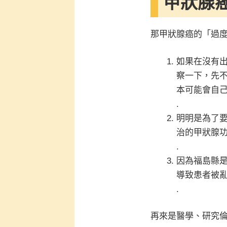
甲狀腺
那甲狀腺癌的「過
如果在沒有
察一下，先
本可能會自
.
明明是為了
治的甲狀腺
.
因為福島縣
導致患者被
.
再來是醫學、研究