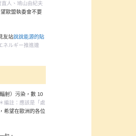
菅直人、鳩山由紀夫
希望歐盟執委會不要
見友站
說說能源的貼
エネルギー推進連
輻射）污染，數 10
＊編註：應該是「處
，希望在歐洲的各位