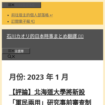
跳
前往B面部落格
至
前往版主的個人部落格 ↩
主
訂閱電子報 📮
要
內
石川カオリ的日本時事まとめ翻譯 🏳️‍🌈
容
主選單
月份:
2023 年 1 月
【評論】北海道大學將新設
「軍民兩用」研究事前審查制