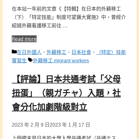
在本站一年前的文章《【特輯】在日本的外籍移工
（下）「特定技能」制度可望擴大實施》中，曾經介
紹過外籍看護移工前往 …
Read more
分
在日外國人
、
外籍移工
、
日本社會
、
（特定）技能
類
標
實習生
外籍移工 migrant workers
籤
【評論】日本共通考試「父母
扭蛋」（親ガチャ）入題，社
會分化加劇階級對立
2023 年 2 月 9 日
2023 年 1 月 17 日
上個週末是日本的大學入學共通考試（共通テス