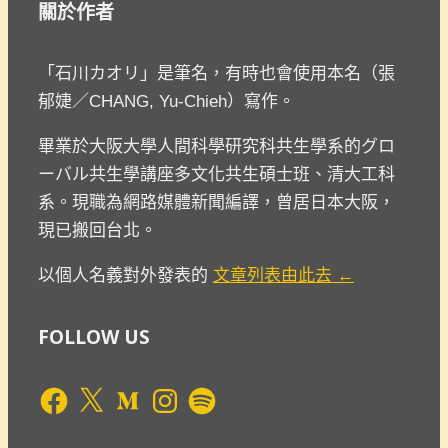
關於作者
「石川カオリ」是筆名，有時也會使用本名（張
郁婕／CHANG, Yu-Chieh）寫作。
畢業於大阪大學人間科學研究科共生學系的グロ
ーバル共生學講座多文化共生碩士班、清大工科
系。現職為網路媒體新聞編譯，曾居日本大阪，
現已搬回台北。
以個人名義對外發表的
文章列表由此去 ←
FOLLOW US
Facebook
X
Medium
Instagram
Spotify