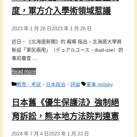
度，軍方介入學術領域惹議
2023 年 1 月 26 日
2023 年 1 月 26 日
近日，《北海道新聞》的 報導 指出，北海道大學將
新設「軍民兩用」（デュアルユース、dual-use）的
事前審查 …
Read more
分
標
教育、考試
、
日本政治
、
評論
軍事 military
類
籤
日本舊《優生保護法》強制絕
育訴訟，熊本地方法院判違憲
2024 年 7 月 4 日
2023 年 1 月 23 日