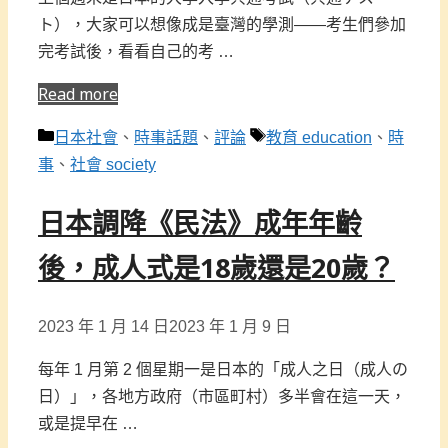
ト），大家可以想像成是臺灣的學測——考生們參加
完考試後，看看自己的考 …
Read more
分
標
日本社會
、
時事話題
、
評論
教育 education
、
時
類
籤
事
、
社會 society
日本調降《民法》成年年齡
後，成人式是18歲還是20歲？
2023 年 1 月 14 日
2023 年 1 月 9 日
每年 1 月第 2 個星期一是日本的「成人之日（成人の
日）」，各地方政府（市區町村）多半會在這一天，
或是提早在 …