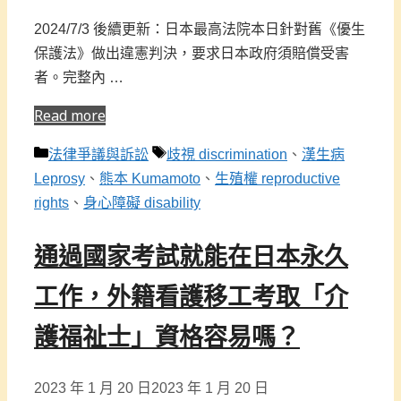
2024/7/3 後續更新：日本最高法院本日針對舊《優生
保護法》做出違憲判決，要求日本政府須賠償受害
者。完整內 …
Read more
分
標
法律爭議與訴訟
歧視 discrimination
、
漢生病
類
籤
Leprosy
、
熊本 Kumamoto
、
生殖權 reproductive
rights
、
身心障礙 disability
通過國家考試就能在日本永久
工作，外籍看護移工考取「介
護福祉士」資格容易嗎？
2023 年 1 月 20 日
2023 年 1 月 20 日