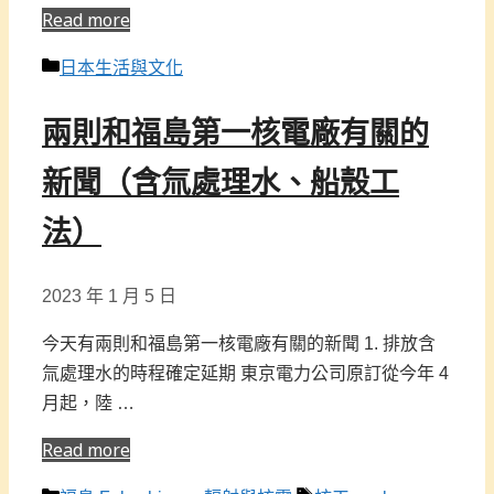
Read more
分
日本生活與文化
類
兩則和福島第一核電廠有關的
新聞（含氚處理水、船殼工
法）
2023 年 1 月 5 日
今天有兩則和福島第一核電廠有關的新聞 1. 排放含
氚處理水的時程確定延期 東京電力公司原訂從今年 4
月起，陸 …
Read more