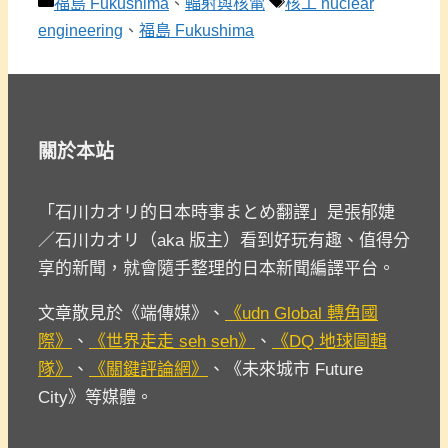
分
標
福島 Fukushima
、
輻射與核電
核工 nuclear
類
籤
engineering
、
福島 Fukushima
關於本站
「石川カオリ的日本時事まとめ翻譯」是張郁婕
／石川カオリ（aka 版主）看到好玩有趣、值得分
享的新聞，就會隨手整理的日本新聞編譯平台。
文章散見於《端傳媒》、
《udn Global 轉角國
際》
、
《世界走走 seh seh》
、
《DQ 地球圖輯
隊》
、
《關鍵評論網》
、《未來城市 Future
City》等媒體。