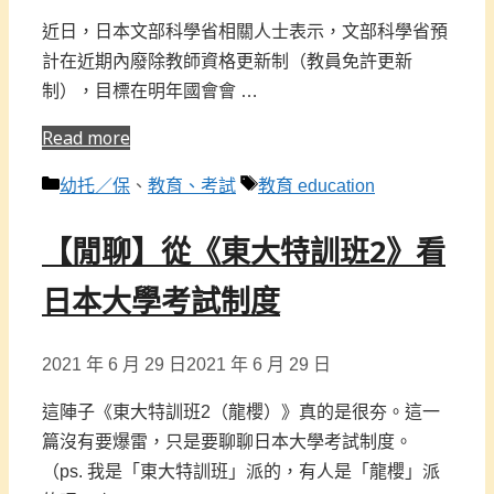
近日，日本文部科學省相關人士表示，文部科學省預
計在近期內廢除教師資格更新制（教員免許更新
制），目標在明年國會會 …
Read more
分
標
幼托／保
、
教育、考試
教育 education
類
籤
【閒聊】從《東大特訓班2》看
日本大學考試制度
2021 年 6 月 29 日
2021 年 6 月 29 日
這陣子《東大特訓班2（龍櫻）》真的是很夯。這一
篇沒有要爆雷，只是要聊聊日本大學考試制度。
（ps. 我是「東大特訓班」派的，有人是「龍櫻」派