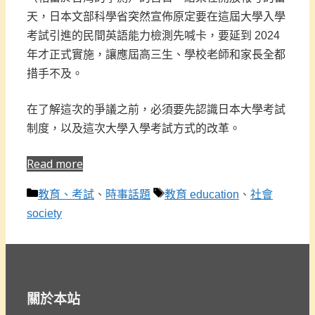
天，日本文部科學省突然宣佈原定要在這屆大學入學
考試引進的民間英語能力檢測先喊卡，要延到 2024
年才正式實施，讓應屆高三生、學校老師和家長全都
措手不及。
在了解這次的爭議之前，必須要先認識日本大學考試
制度，以及這次大學入學考試方式的改革。
Read more
分
標
教育、考試
、
時事話題
教育 education
、
社會
類
籤
society
關於本站