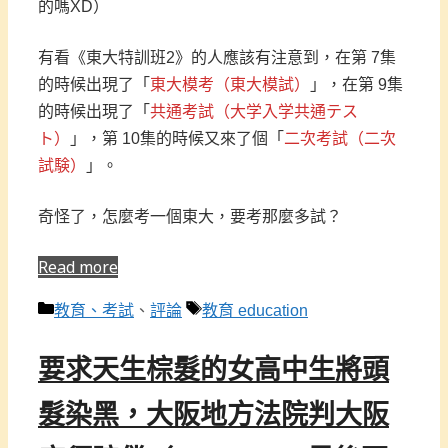
的嗎XD）
有看《東大特訓班2》的人應該有注意到，在第 7集
的時候出現了「
東大模考（東大模試）
」，在第 9集
的時候出現了「
共通考試（大学入学共通テス
ト）
」，第 10集的時候又來了個「
二次考試（二次
試験）
」。
奇怪了，怎麼考一個東大，要考那麼多試？
Read more
分
標
教育、考試
、
評論
教育 education
類
籤
要求天生棕髮的女高中生將頭
髮染黑，大阪地方法院判大阪