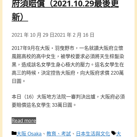
府須賠償（2021.10.29最後更
新）
2021 年 10 月 29 日
2021 年 2 月 16 日
2017年9月在大阪・羽曳野市，一名就讀大阪府立懷
風館高校的高中女生，被學校要求必須將天生棕髮染
黑，造成該名女學生身心極大的壓力。這名女學生在
高三的時候，決定控告大阪府，向大阪府求償 220萬
日圓。
本日（16）大阪地方法院一審判決出爐，大阪府必須
要賠償這名女學生 33萬日圓。
Read more
分
標
大阪 Osaka
、
教育、考試
、
日本生活與文化
大