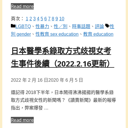
Read more
頁次：
1
2
3
4
5
6
7
8
9
10
分
標
LGBTQ
、
性暴力
、
性／別
、
時事話題
、
評論
性
類
籤
別 gender
、
性教育 sex education
、
教育 education
日本醫學系錄取方式歧視女考
生事件後續（2022.2.16更新）
2022 年 2 月 16 日
2020 年 6 月 5 日
還記得 2018下半年，日本鬧得沸沸揚揚的醫學系錄
取方式歧視女性的新聞嗎？《讀賣新聞》最新的報導
指出，弊案爆發 …
Read more