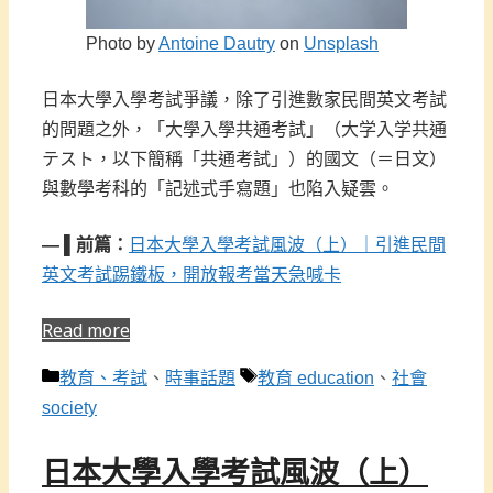
Photo by
Antoine Dautry
on
Unsplash
日本大學入學考試爭議，除了引進數家民間英文考試
的問題之外，「大學入學共通考試」（大学入学共通
テスト，以下簡稱「共通考試」）的國文（＝日文）
與數學考科的「記述式手寫題」也陷入疑雲。
— ▌前篇：
日本大學入學考試風波（上）｜引進民間
英文考試踢鐵板，開放報考當天急喊卡
Read more
分
標
教育、考試
、
時事話題
教育 education
、
社會
類
籤
society
日本大學入學考試風波（上）