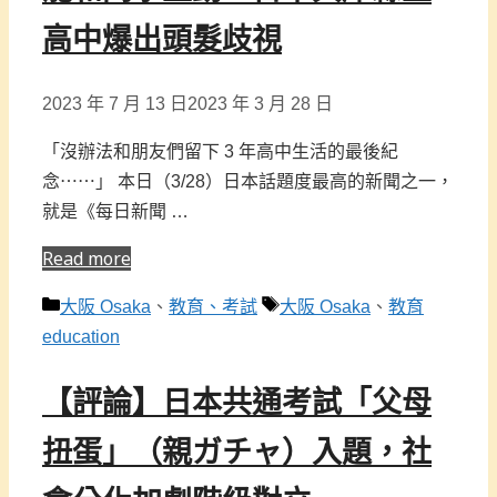
高中爆出頭髮歧視
2023 年 7 月 13 日
2023 年 3 月 28 日
「沒辦法和朋友們留下 3 年高中生活的最後紀
念⋯⋯」 本日（3/28）日本話題度最高的新聞之一，
就是《每日新聞 …
Read more
分
標
大阪 Osaka
、
教育、考試
大阪 Osaka
、
教育
類
籤
education
【評論】日本共通考試「父母
扭蛋」（親ガチャ）入題，社