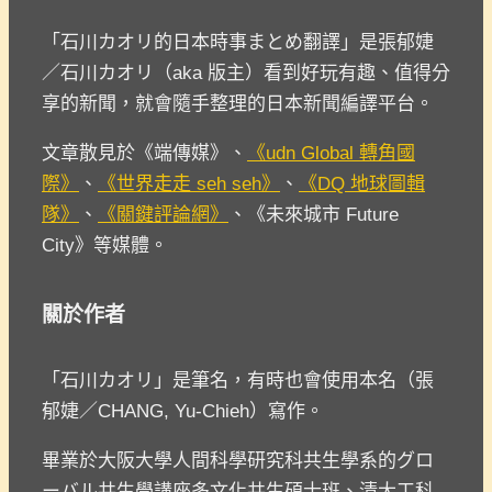
「石川カオリ的日本時事まとめ翻譯」是張郁婕
／石川カオリ（aka 版主）看到好玩有趣、值得分
享的新聞，就會隨手整理的日本新聞編譯平台。
文章散見於《端傳媒》、
《udn Global 轉角國
際》
、
《世界走走 seh seh》
、
《DQ 地球圖輯
隊》
、
《關鍵評論網》
、《未來城市 Future
City》等媒體。
關於作者
「石川カオリ」是筆名，有時也會使用本名（張
郁婕／CHANG, Yu-Chieh）寫作。
畢業於大阪大學人間科學研究科共生學系的グロ
ーバル共生學講座多文化共生碩士班、清大工科