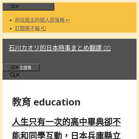
跳
前往B面部落格
至
前往版主的個人部落格 ↩
主
訂閱電子報 📮
要
內
石川カオリ的日本時事まとめ翻譯 🏳️‍🌈
容
主選單
教育 education
人生只有一次的高中畢典卻不
能和同學互動，日本兵庫縣立