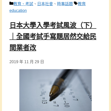
分
標
教育、考試
、
日本社會
、
時事話題
教育
類
籤
education
日本大學入學考試風波（下）
｜全國考試手寫題居然交給民
間業者改
2019 年 11 月 29 日