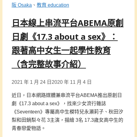
類
籤
阪 Osaka
、
教育 education
日本線上串流平台ABEMA原創
日劇《17.3 about a sex》：
跟著高中女生一起學性教育
（含完整故事介紹）
2021 年 1 月 24 日
2020 年 11 月 4 日
近日，日本網路媒體兼串流平台ABEMA推出原創日
劇《17.3 about a sex》，找來少女流行雜誌
《Seventeen》專屬高中生模特兒永瀬莉子、秋田汐
梨和田鍋梨々花 3主演，描繪 3名 17.3歲女高中生的
青春戀愛物語。