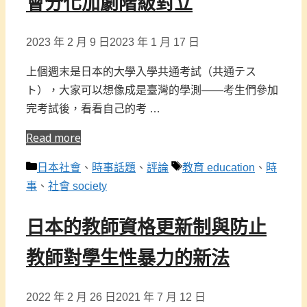
會分化加劇階級對立
2023 年 2 月 9 日
2023 年 1 月 17 日
上個週末是日本的大學入學共通考試（共通テス
ト），大家可以想像成是臺灣的學測——考生們參加
完考試後，看看自己的考 …
Read more
分
標
日本社會
、
時事話題
、
評論
教育 education
、
時
類
籤
事
、
社會 society
日本的教師資格更新制與防止
教師對學生性暴力的新法
2022 年 2 月 26 日
2021 年 7 月 12 日