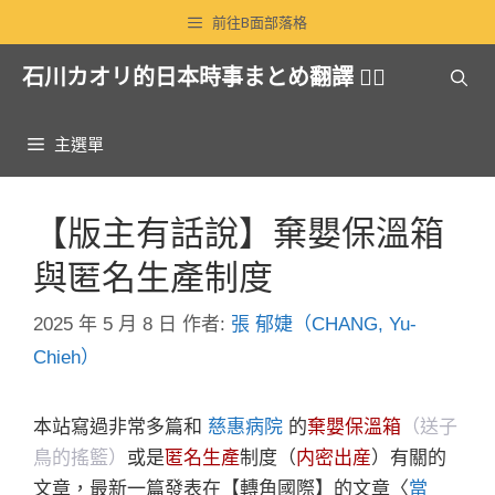
跳
前往B面部落格
至
石川カオリ的日本時事まとめ翻譯 🏳️‍🌈
主
要
內
主選單
容
【版主有話說】棄嬰保溫箱
與匿名生產制度
2025 年 5 月 8 日
作者:
張 郁婕（CHANG, Yu-
Chieh）
本站寫過非常多篇和
慈惠病院
的
棄嬰保溫箱
（送子
鳥的搖籃）
或是
匿名生產
制度（
内密出産
）有關的
文章，最新一篇發表在【轉角國際】的文章〈
當