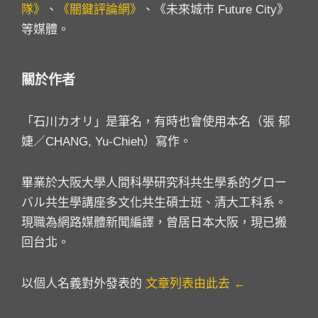
隊》
、
《關鍵評論網》
、《未來城市 Future City》
等媒體。
關於作者
「石川カオリ」是筆名，有時也會使用本名（張 郁
婕／CHANG, Yu-Chieh）寫作。
畢業於大阪大學人間科學研究科共生學系的グロー
バル共生學講座多文化共生碩士班、清大工科系。
現職為網路媒體新聞編譯，曾居日本大阪，現已搬
回台北。
以個人名義對外發表的
文章列表由此去 ←