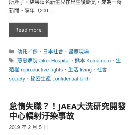
所產子，結果這名新生兒在出生後斷氣，成為一時
新聞。隔年（200 …
Read more
分
幼托／保
、
日本社會
、
醫療現場
類
標
慈惠病院 Jikei Hospital
、
熊本 Kumamoto
、
生
籤
殖權 reproductive rights
、
生活 living
、
社會
society
、
秘密生產 confidential birth
怠惰失職？！JAEA大洗研究開發
中心輻射汙染事故
2019 年 2 月 5 日