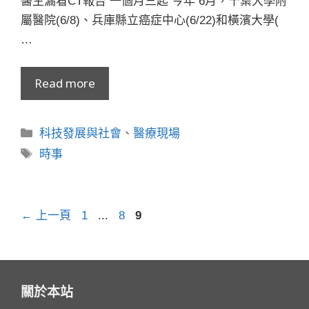
醫生漏看CT報告 一個月三起 今年 6月，千葉大學附
屬醫院(6/8)、兵庫縣立癌症中心(6/22)和橫濱大學(
…
Read more
分
科技發展與社會
、
醫療現場
類
標
時事
籤
頁
頁
頁
←
上一頁
1
...
8
9
面
面
面
關於本站