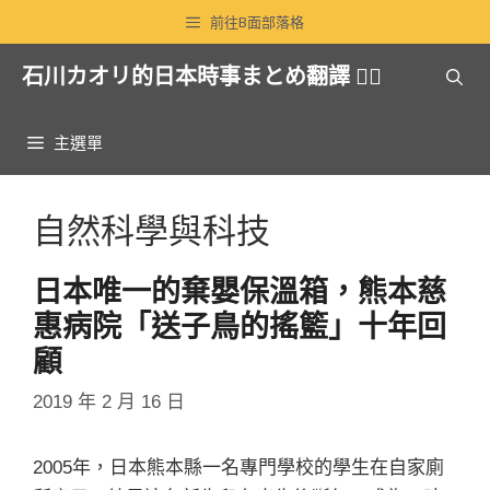
跳
前往B面部落格
至
石川カオリ的日本時事まとめ翻譯 🏳️‍🌈
主
要
內
主選單
容
自然科學與科技
日本唯一的棄嬰保溫箱，熊本慈
惠病院「送子鳥的搖籃」十年回
顧
2019 年 2 月 16 日
2005年，日本熊本縣一名專門學校的學生在自家廁