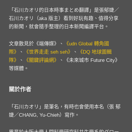
「石川カオリ的日本時事まとめ翻譯」是張郁婕／
石川カオリ（aka 版主）看到好玩有趣、值得分享
的新聞，就會隨手整理的日本新聞編譯平台。
文章散見於《端傳媒》、
《udn Global 轉角國
際》
、
《世界走走 seh seh》
、
《DQ 地球圖輯
隊》
、
《關鍵評論網》
、《未來城市 Future City》
等媒體。
關於作者
「石川カオリ」是筆名，有時也會使用本名（張 郁
婕／CHANG, Yu-Chieh）寫作。