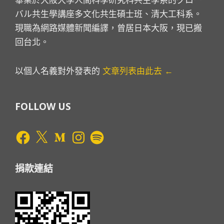
畢業於大阪大學人間科學研究科共生學系的グロー
バル共生學講座多文化共生碩士班、清大工科系。
現職為網路媒體新聞編譯，曾居日本大阪，現已搬
回台北。
以個人名義對外發表的
文章列表由此去 ←
FOLLOW US
Facebook
X
Medium
Instagram
Spotify
捐款連結