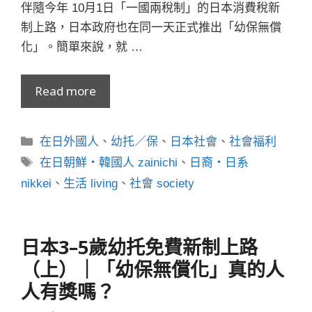
伴隨今年 10月1日「一國兩稅制」的日本消費稅新
制上路，日本政府也在同一天正式推出「幼保無償
化」。簡單來說，就 …
Read more
分
在日外國人
、
幼托／保
、
日本社會
、
社會福利
類
標
在日朝鮮・韓國人 zainichi
、
日裔・日系
籤
nikkei
、
生活 living
、
社會 society
日本3–5歲幼托免費新制上路
（上）｜「幼保無償化」真的人
人有獎嗎？