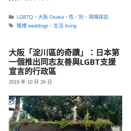
分
LGBTQ
、
大阪 Osaka
、
性／別
、
現場採訪
類
標
婚禮 weddings
、
生活 living
籤
大阪「淀川區的奇蹟」：日本第
一個推出同志友善與LGBT支援
宣言的行政區
2019 年 10 月 26 日