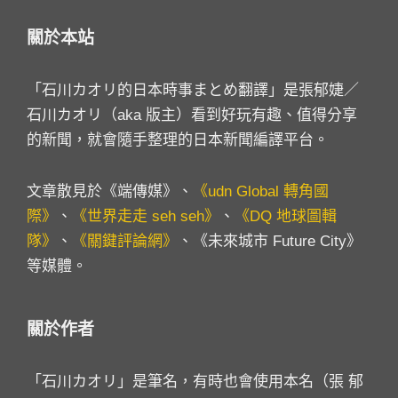
關於本站
「石川カオリ的日本時事まとめ翻譯」是張郁婕／
石川カオリ（aka 版主）看到好玩有趣、值得分享
的新聞，就會隨手整理的日本新聞編譯平台。
文章散見於《端傳媒》、
《udn Global 轉角國
際》
、
《世界走走 seh seh》
、
《DQ 地球圖輯
隊》
、
《關鍵評論網》
、《未來城市 Future City》
等媒體。
關於作者
「石川カオリ」是筆名，有時也會使用本名（張 郁