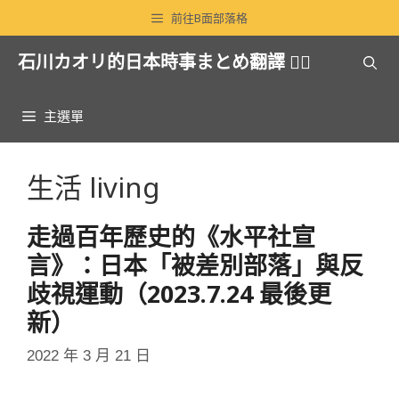
跳
前往B面部落格
至
石川カオリ的日本時事まとめ翻譯 🏳️‍🌈
主
要
內
主選單
容
生活 living
走過百年歷史的《水平社宣
言》：日本「被差別部落」與反
歧視運動（2023.7.24 最後更
新）
2022 年 3 月 21 日