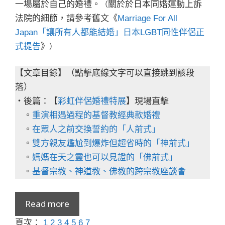
一場屬於自己的婚禮。
關於於日本同婚運動上訴
（
法院的細節，請參考舊文《
Marriage For All
Japan「讓所有人都能結婚」日本LGBT同性伴侶正
式提告
》
）
【文章目錄】（點擊底線文字可以直接跳到該段
落）
・後篇：【
彩虹伴侶婚禮特展
】現場直擊
。
重演相遇過程的基督教經典款婚禮
。
在眾人之前交換誓約的「人前式」
。
雙方親友尷尬到爆炸但超省時的「神前式」
。
媽媽在天之靈也可以見證的「佛前式」
。
基督宗教、神道教、佛教的跨宗教座談會
Read more
頁次：
1
2
3
4
5
6
7