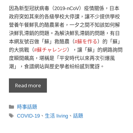
因為新型冠狀病毒（2019-nCoV）疫情關係，日本
政府突如其來的各級學校大停課，讓不少提供學校
營養午餐鮮乳的酪農業者，一夕之間不知該如何解
決鮮乳滯銷的問題。為解決鮮乳滯銷的問題，有日
本網友號召做「蘇」救酪農（
#蘇を作る
）的「蘇」
的大挑戰（
#蘇チャレンジ
），讓「蘇」的網路詢問
度瞬間飆高，堪稱是「平安時代以來再次引爆風
潮」，食譜網站與歷史學者紛紛感到驚訝。
Read more
分
時事話題
類
標
COVID-19
、
生活 living
、
話題
籤