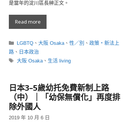
是當年的淀川區長榊正文。
Read more
分
LGBTQ
、
大阪 Osaka
、
性／別
、
政策・新法上
類
路
、
日本政治
標
大阪 Osaka
、
生活 living
籤
日本3–5歲幼托免費新制上路
（中）｜「幼保無償化」再度排
除外國人
2019 年 10 月 6 日