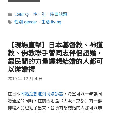
分
LGBTQ
、
性／別
、
時事話題
類
標
性別 gender
、
生活 living
籤
【現場直擊】日本基督教、神道
教、佛教聯手替同志伴侶證婚，
靠民間的力量讓想結婚的人都可
以辦婚禮
2019 年 12 月 4 日
在日本
同婚運動進到司法訴訟
，希望可以一舉讓同
婚通過的同時，在關西地區（大阪・京都）有一群
神職人員也站了出來，替所有想結婚的人都可以辦