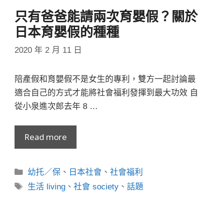
只有爸爸能請兩次育嬰假？關於
日本育嬰假的種種
2020 年 2 月 11 日
陪產假和育嬰假不是女生的專利，雙方一起討論最
適合自己的方式才能將社會福利發揮到最大功效 自
從小泉進次郎去年 8 …
Read more
分
幼托／保
、
日本社會
、
社會福利
類
標
生活 living
、
社會 society
、
話題
籤