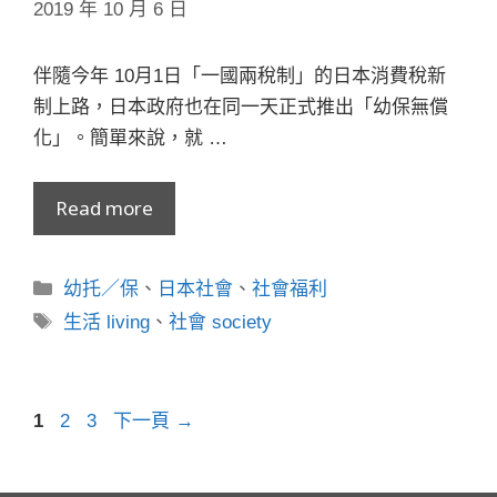
2019 年 10 月 6 日
伴隨今年 10月1日「一國兩稅制」的日本消費稅新
制上路，日本政府也在同一天正式推出「幼保無償
化」。簡單來說，就 …
Read more
分
幼托／保
、
日本社會
、
社會福利
類
標
生活 living
、
社會 society
籤
頁
頁
頁
1
2
3
下一頁
→
面
面
面