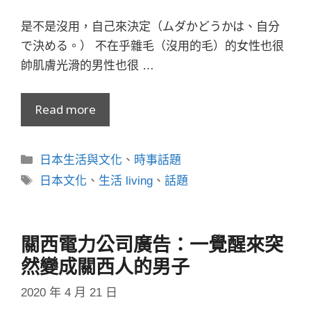
是不是沒用，自己來決定（ムダかどうかは、自分
で決める。） 不在乎雜毛（沒用的毛）的女性也很
帥肌膚光滑的男性也很 …
Read more
分
日本生活與文化
、
時事話題
類
標
日本文化
、
生活 living
、
話題
籤
關西電力公司廣告：一覺醒來突
然變成關西人的男子
2020 年 4 月 21 日