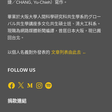
婕／CHANG, Yu-Chieh）寫作。
畢業於大阪大學人間科學研究科共生學系的グロー
バル共生學講座多文化共生碩士班、清大工科系。
現職為網路媒體新聞編譯，曾居日本大阪，現已搬
回台北。
以個人名義對外發表的
文章列表由此去 ←
FOLLOW US
Facebook
X
Medium
Instagram
Spotify
捐款連結