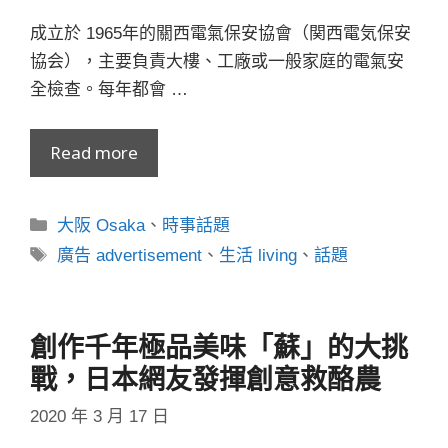
成立於 1965年的關西電氣保安協會（関西電気保安
協会），主要負責大樓、工廠或一般家庭的電氣安
全檢查。每年都會 …
Read more
分
大阪 Osaka
、
時事話題
類
標
廣告 advertisement
、
生活 living
、
話題
籤
創作千年極品美味「蘇」的大挑
戰，日本網友發揮創意救酪農
2020 年 3 月 17 日