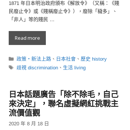
1871 年日本明治政府頒布《解放令》（又稱：《賤
民廢止令》或《賤稱廢止令》），廢除「穢多」、
「非人」等的賤民 …
Read more
分
政策・新法上路
、
日本社會
、
歷史 history
類
標
歧視 discrimination
、
生活 living
籤
日本話題廣告「除不除毛，自己
來決定」，聯名虛擬網紅挑戰主
流價值觀
2020 年 8 月 18 日