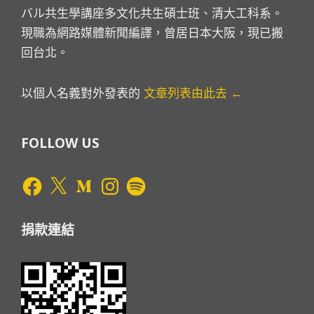
バル共生學講座多文化共生碩士班、清大工科系。
現職為網路媒體新聞編譯，曾居日本大阪，現已搬
回台北。
以個人名義對外發表的
文章列表由此去 ←
FOLLOW US
Facebook
X
Medium
Instagram
Spotify
捐款連結