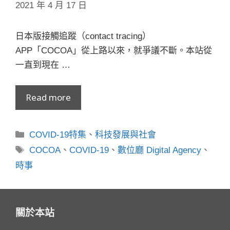
2021 年 4 月 17 日
日本版接觸追蹤（contact tracing）
APP「COCOA」從上路以來，就爭議不斷。本站從
一直到現在 …
Read more
分
COVID-19特集
、
科技發展與社會
類
標
COCOA
、
COVID-19
、
數位廳 Digital Agency
、
籤
時事
關於本站