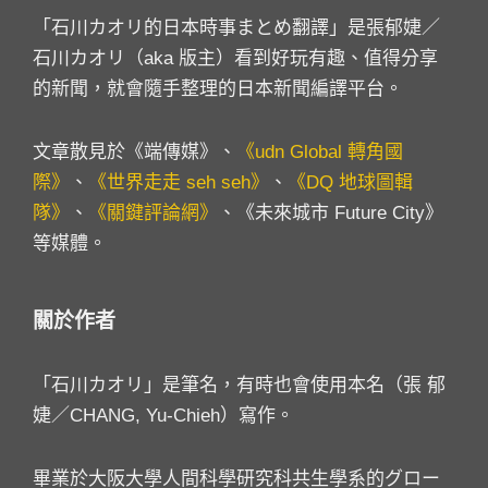
「石川カオリ的日本時事まとめ翻譯」是張郁婕／
石川カオリ（aka 版主）看到好玩有趣、值得分享
的新聞，就會隨手整理的日本新聞編譯平台。
文章散見於《端傳媒》、
《udn Global 轉角國
際》
、
《世界走走 seh seh》
、
《DQ 地球圖輯
隊》
、
《關鍵評論網》
、《未來城市 Future City》
等媒體。
關於作者
「石川カオリ」是筆名，有時也會使用本名（張 郁
婕／CHANG, Yu-Chieh）寫作。
畢業於大阪大學人間科學研究科共生學系的グロー