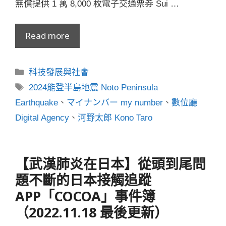
無償提供 1 萬 8,000 枚電子交通票券 Sui …
Read more
分
科技發展與社會
類
標
2024能登半島地震 Noto Peninsula
籤
Earthquake
、
マイナンバー my number
、
數位廳
Digital Agency
、
河野太郎 Kono Taro
【武漢肺炎在日本】從頭到尾問
題不斷的日本接觸追蹤
APP「COCOA」事件簿
（2022.11.18 最後更新）