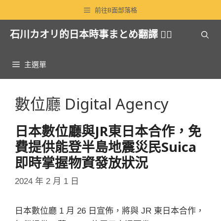
跳
前往B面部落格
至
石川カオリ的日本時事まとめ翻譯 🏳️‍🌈
主
要
內
主選單
容
數位廳 Digital Agency
日本數位廳與JR東日本合作，免
費提供能登半島地震災民Suica
即時掌握物資發放狀況
2024 年 2 月 1 日
日本數位廳 1 月 26 日宣佈，將與 JR 東日本合作，