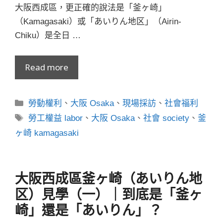
大阪西成區，更正確的說法是「釜ヶ崎」
（Kamagasaki）或「あいりん地区」（Airin-
Chiku）是全日 …
Read more
分
勞動權利
、
大阪 Osaka
、
現場採訪
、
社會福利
類
標
勞工權益 labor
、
大阪 Osaka
、
社會 society
、
釜
籤
ヶ崎 kamagasaki
大阪西成區釜ヶ崎（あいりん地
区）見學（一）｜到底是「釜ヶ
崎」還是「あいりん」？