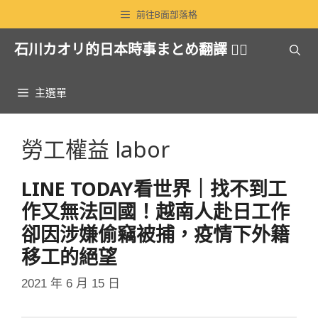
跳
前往B面部落格
至
石川カオリ的日本時事まとめ翻譯 🏳️‍🌈
主
要
內
主選單
容
勞工權益 labor
LINE TODAY看世界｜找不到工
作又無法回國！越南人赴日工作
卻因涉嫌偷竊被捕，疫情下外籍
移工的絕望
2021 年 6 月 15 日