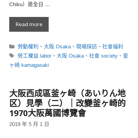
Chiku）是全日 …
Read more
分
勞動權利
、
大阪 Osaka
、
現場採訪
、
社會福利
類
標
勞工權益 labor
、
大阪 Osaka
、
社會 society
、
釜
籤
ヶ崎 kamagasaki
大阪西成區釜ヶ崎（あいりん地
区）見學（二）｜改變釜ヶ崎的
1970大阪萬國博覽會
2019 年 5 月 1 日