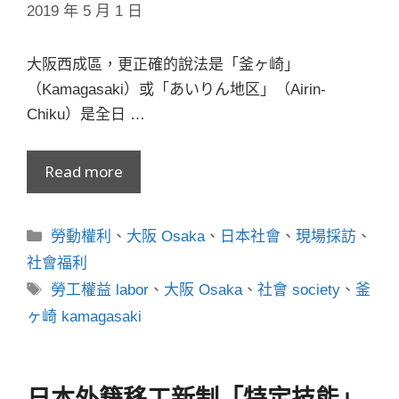
2019 年 5 月 1 日
大阪西成區，更正確的說法是「釜ヶ崎」
（Kamagasaki）或「あいりん地区」（Airin-
Chiku）是全日 …
Read more
分
勞動權利
、
大阪 Osaka
、
日本社會
、
現場採訪
、
類
社會福利
標
勞工權益 labor
、
大阪 Osaka
、
社會 society
、
釜
籤
ヶ崎 kamagasaki
日本外籍移工新制「特定技能」