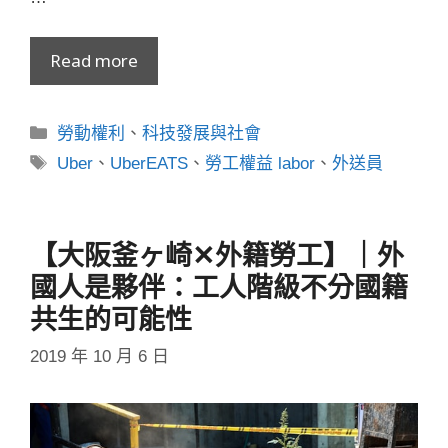
Read more
分
勞動權利
、
科技發展與社會
類
標
Uber
、
UberEATS
、
勞工權益 labor
、
外送員
籤
【大阪釜ヶ崎✕外籍勞工】｜外
國人是夥伴：工人階級不分國籍
共生的可能性
2019 年 10 月 6 日