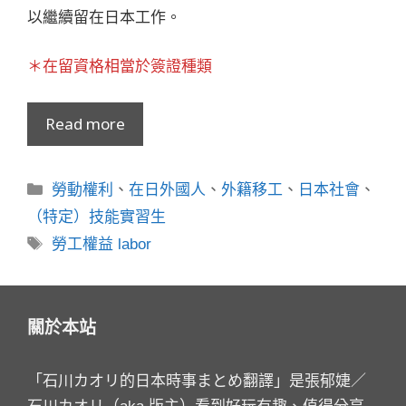
以繼續留在日本工作。
＊在留資格相當於簽證種類
Read more
分
勞動權利
、
在日外國人
、
外籍移工
、
日本社會
、
類
（特定）技能實習生
標
勞工權益 labor
籤
關於本站
「石川カオリ的日本時事まとめ翻譯」是張郁婕／