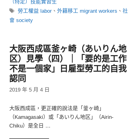
（特定）技能實習生
標
勞工權益 labor
、
外籍移工 migrant workers
、
社
籤
會 society
大阪西成區釜ヶ崎（あいりん地
区）見學（四）｜「要的是工作
不是一個家」日雇型勞工的自我
認同
2019 年 5 月 4 日
大阪西成區，更正確的說法是「釜ヶ崎」
（Kamagasaki）或「あいりん地区」（Airin-
Chiku）是全日 …