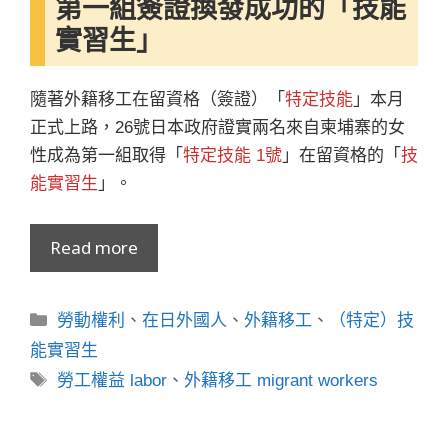
第一組簽證換發成功的「技能
實習生」
隨著外籍移工在留資格（簽證）「
特定技能
」本月
正式上路，26號日本政府證實兩名來自柬埔寨的女
性成為第一組取得「
特定技能 1號
」在留資格的「
技
能實習生
」。
Read more
分
勞動權利
、
在日外國人
、
外籍移工
、
（特定）技
類
能實習生
標
勞工權益 labor
、
外籍移工 migrant workers
籤