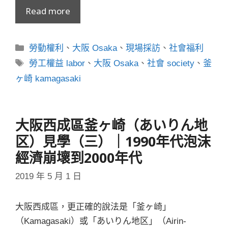
Read more
分
勞動權利
、
大阪 Osaka
、
現場採訪
、
社會福利
類
標
勞工權益 labor
、
大阪 Osaka
、
社會 society
、
釜
籤
ヶ崎 kamagasaki
大阪西成區釜ヶ崎（あいりん地
区）見學（三）｜1990年代泡沫
經濟崩壞到2000年代
2019 年 5 月 1 日
大阪西成區，更正確的說法是「釜ヶ崎」
（Kamagasaki）或「あいりん地区」（Airin-