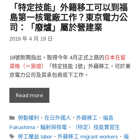
「特定技能」外籍移工可以到福
島第一核電廠工作？東京電力公
司：「廢爐」屬於營建業
2019 年 4 月 19 日
18號新聞指出，取得今年 4月正式上路的
日本在留
資格（＝簽證）
「特定技能 1號」外籍移工，可於東
京電力公司及其承包商底下工作。
Read more
分
勞動權利
、
在日外國人
、
外籍移工
、
福島
類
Fukushima
、
輻射與核電
、
（特定）技能實習生
標
勞工權益 labor
、
外籍移工 migrant workers
、
福