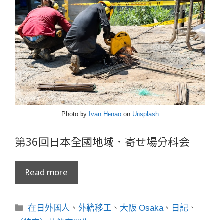
Photo by
Ivan Henao
on
Unsplash
第36回日本全國地域．寄せ場分科会
Read more
分
在日外國人
、
外籍移工
、
大阪 Osaka
、
日記
、
類