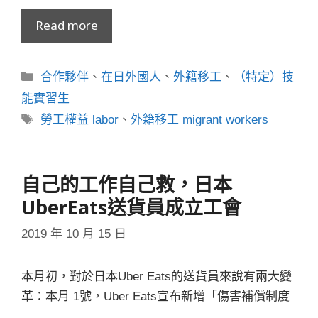
Read more
分
合作夥伴
、
在日外國人
、
外籍移工
、
（特定）技
類
能實習生
標
勞工權益 labor
、
外籍移工 migrant workers
籤
自己的工作自己救，日本
UberEats送貨員成立工會
2019 年 10 月 15 日
本月初，對於日本Uber Eats的送貨員來說有兩大變
革：本月 1號，Uber Eats宣布新增「傷害補償制度
…