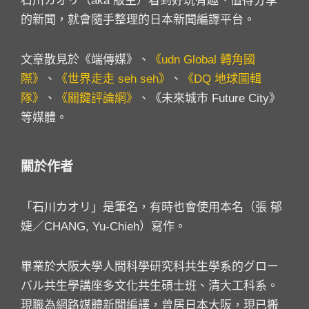
石川カオリ（aka 版主）看到好玩有趣、值得分享
的新聞，就會隨手整理的日本新聞編譯平台。
文章散見於《端傳媒》、
《udn Global 轉角國
際》
、
《世界走走 seh seh》
、
《DQ 地球圖輯
隊》
、
《關鍵評論網》
、《未來城市 Future City》
等媒體。
關於作者
「石川カオリ」是筆名，有時也會使用本名（張 郁
婕／CHANG, Yu-Chieh）寫作。
畢業於大阪大學人間科學研究科共生學系的グロー
バル共生學講座多文化共生碩士班、清大工科系。
現職為網路媒體新聞編譯，曾居日本大阪，現已搬