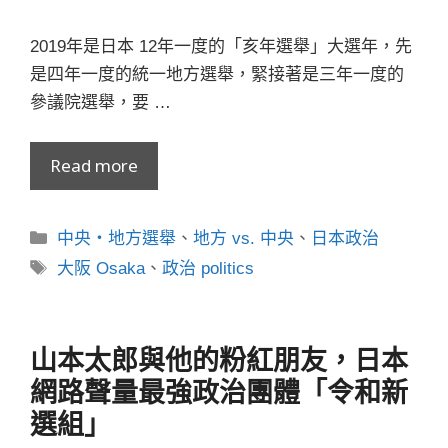
2019年是日本 12年一度的「亥年選舉」大選年，先
是四年一度的統一地方選舉，緊接著是三年一度的
參議院選舉，要 …
Read more
分
中央・地方選舉
、
地方 vs. 中央
、
日本政治
類
標
大阪 Osaka
、
政治 politics
籤
山本太郎與他的粉紅朋友，日本
網路聲量最強政治團體「令和新
選組」