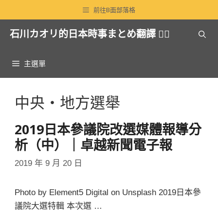
跳
前往B面部落格
至
石川カオリ的日本時事まとめ翻譯 🏳️‍🌈
主
要
內
主選單
容
中央・地方選舉
2019日本參議院改選媒體報導分
析（中）｜卓越新聞電子報
2019 年 9 月 20 日
Photo by Element5 Digital on Unsplash 2019日本參
議院大選特輯 本次選 …