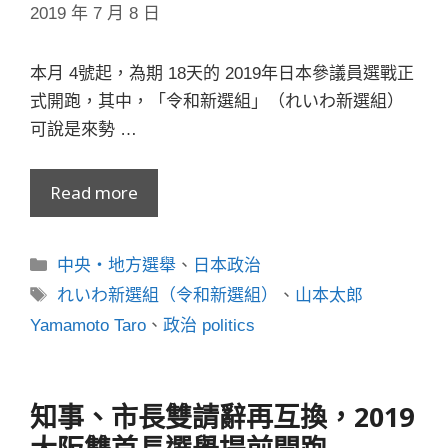
2019 年 7 月 8 日
本月 4號起，為期 18天的 2019年日本參議員選戰正
式開跑，其中，「令和新選組」（れいわ新選組）
可說是來勢 …
Read more
分
中央・地方選舉
、
日本政治
類
標
れいわ新選組（令和新選組）
、
山本太郎
籤
Yamamoto Taro
、
政治 politics
知事、市長雙請辭再互換，2019