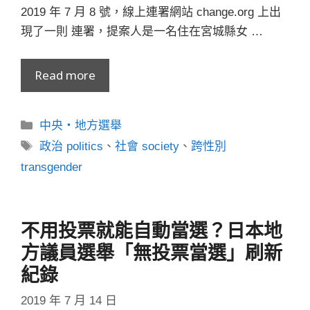
2019 年 7 月 8 號，線上連署網站 change.org 上出
現了一則 連署，提案人是一名住在宮城縣女 …
Read more
分
中央・地方選舉
類
標
政治 politics
、
社會 society
、
跨性別
籤
transgender
不用投票就能自動當選？日本地
方議員選舉「無投票當選」刷新
紀錄
2019 年 7 月 14 日