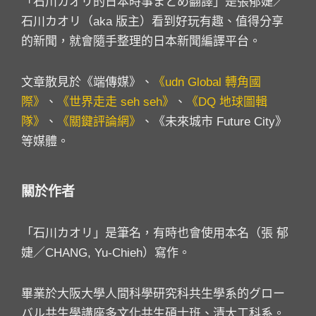
「石川カオリ的日本時事まとめ翻譯」是張郁婕／
石川カオリ（aka 版主）看到好玩有趣、值得分享
的新聞，就會隨手整理的日本新聞編譯平台。
文章散見於《端傳媒》、
《udn Global 轉角國
際》
、
《世界走走 seh seh》
、
《DQ 地球圖輯
隊》
、
《關鍵評論網》
、《未來城市 Future City》
等媒體。
關於作者
「石川カオリ」是筆名，有時也會使用本名（張 郁
婕／CHANG, Yu-Chieh）寫作。
畢業於大阪大學人間科學研究科共生學系的グロー
バル共生學講座多文化共生碩士班、清大工科系。