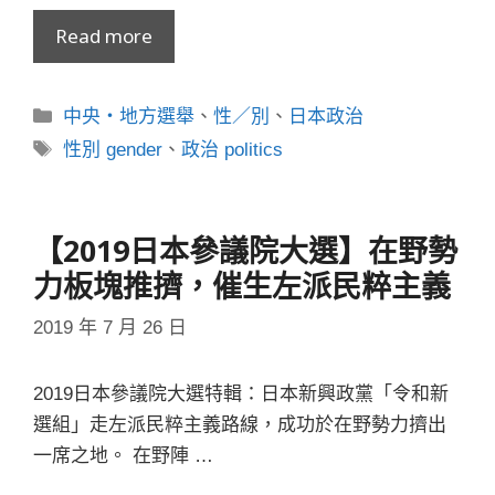
Read more
分
中央・地方選舉
、
性／別
、
日本政治
類
標
性別 gender
、
政治 politics
籤
【2019日本參議院大選】在野勢
力板塊推擠，催生左派民粹主義
2019 年 7 月 26 日
2019日本參議院大選特輯：日本新興政黨「令和新
選組」走左派民粹主義路線，成功於在野勢力擠出
一席之地。 在野陣 …