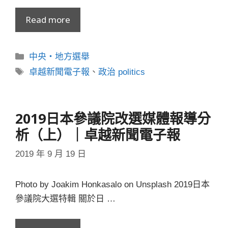
Read more
分
中央・地方選舉
類
標
卓越新聞電子報
、
政治 politics
籤
2019日本參議院改選媒體報導分
析（上）｜卓越新聞電子報
2019 年 9 月 19 日
Photo by Joakim Honkasalo on Unsplash 2019日本
參議院大選特輯 關於日 …