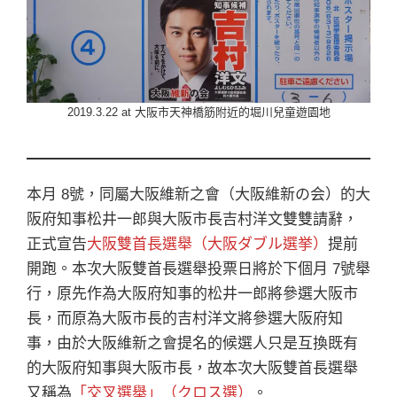
2019.3.22 at 大阪市天神橋筋附近的堀川兒童遊園地
本月 8號，同屬大阪維新之會（大阪維新の会）的大
阪府知事松井一郎與大阪市長吉村洋文雙雙請辭，
正式宣告
大阪雙首長選舉（大阪ダブル選挙）
提前
開跑。本次大阪雙首長選舉投票日將於下個月 7號舉
行，原先作為大阪府知事的松井一郎將參選大阪市
長，而原為大阪市長的吉村洋文將參選大阪府知
事，由於大阪維新之會提名的候選人只是互換既有
的大阪府知事與大阪市長，故本次大阪雙首長選舉
又稱為
「交叉選舉」（クロス選）
。