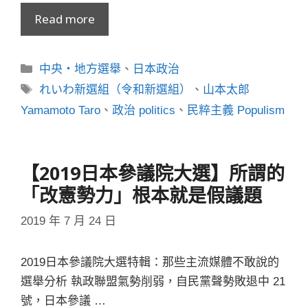
Read more
分
中央・地方選舉
、
日本政治
類
標
れいわ新選組（令和新選組）
、
山本太郎
籤
Yamamoto Taro
、
政治 politics
、
民粹主義 Populism
【2019日本參議院大選】所謂的
「改憲勢力」根本就是假議題
2019 年 7 月 24 日
2019日本參議院大選特輯：那些主流媒體不敢說的
選舉分析 執政聯盟氣勢削弱，自民黨聲勢敗退中 21
號，日本參議 …