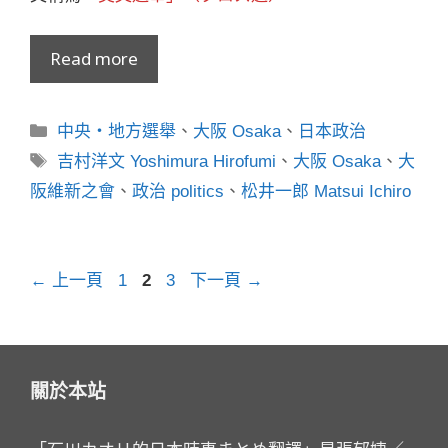
Read more
分
中央・地方選舉
、
大阪 Osaka
、
日本政治
類
標
吉村洋文 Yoshimura Hirofumi
、
大阪 Osaka
、
大
籤
阪維新之會
、
政治 politics
、
松井一郎 Matsui Ichiro
頁
頁
頁
←
上一頁
1
2
3
下一頁
→
面
面
面
關於本站