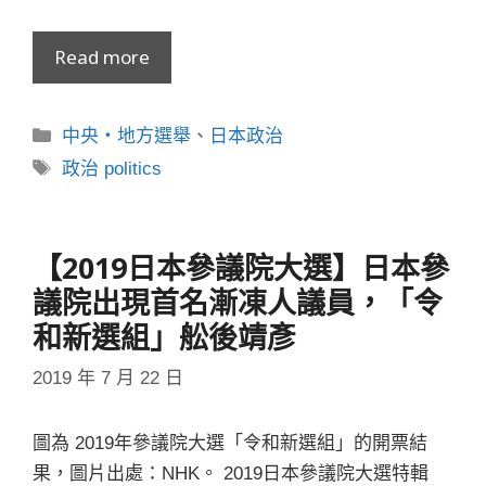
Read more
分
中央・地方選舉
、
日本政治
類
標
政治 politics
籤
【2019日本參議院大選】日本參
議院出現首名漸凍人議員，「令
和新選組」舩後靖彥
2019 年 7 月 22 日
圖為 2019年參議院大選「令和新選組」的開票結
果，圖片出處：NHK。 2019日本參議院大選特輯