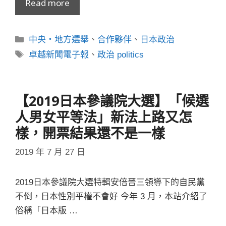
Read more
分
中央・地方選舉
、
合作夥伴
、
日本政治
類
標
卓越新聞電子報
、
政治 politics
籤
【2019日本參議院大選】「候選
人男女平等法」新法上路又怎
樣，開票結果還不是一樣
2019 年 7 月 27 日
2019日本參議院大選特輯安倍晉三領導下的自民黨
不倒，日本性別平權不會好 今年 3 月，本站介紹了
俗稱「日本版 …