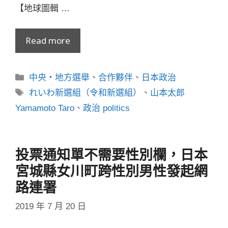
【地球圖輯 …
Read more
分
中央・地方選舉
、
合作夥伴
、
日本政治
類
標
れいわ新選組（令和新選組）
、
山本太郎
籤
Yamamoto Taro
、
政治 politics
投票通知單不需要性別欄，日本
宮城縣女川町跨性別男性發起網
路連署
2019 年 7 月 20 日