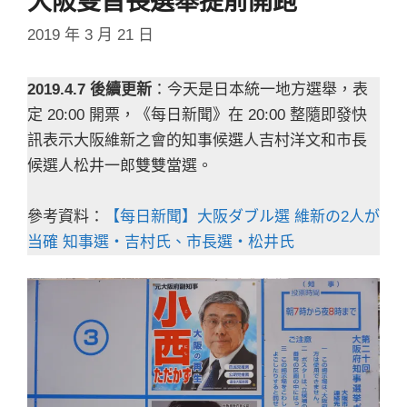
大阪雙首長選舉提前開跑
2019 年 3 月 21 日
2019.4.7 後續更新
：今天是日本統一地方選舉，表
定 20:00 開票，《每日新聞》在 20:00 整隨即發快
訊表示大阪維新之會的知事候選人吉村洋文和市長
候選人松井一郎雙雙當選。
參考資料：
【每日新聞】大阪ダブル選 維新の2人が
当確 知事選・吉村氏、市長選・松井氏