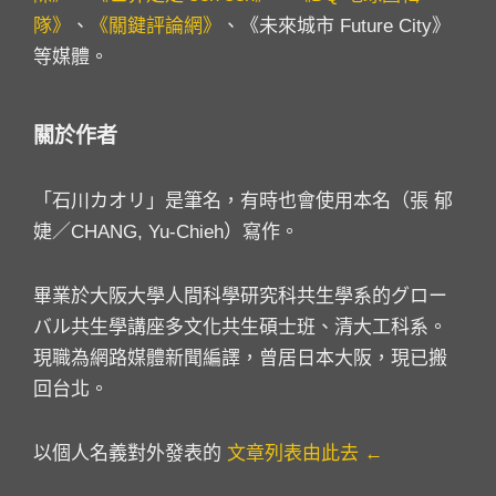
隊》
、
《關鍵評論網》
、《未來城市 Future City》
等媒體。
關於作者
「石川カオリ」是筆名，有時也會使用本名（張 郁
婕／CHANG, Yu-Chieh）寫作。
畢業於大阪大學人間科學研究科共生學系的グロー
バル共生學講座多文化共生碩士班、清大工科系。
現職為網路媒體新聞編譯，曾居日本大阪，現已搬
回台北。
以個人名義對外發表的
文章列表由此去 ←