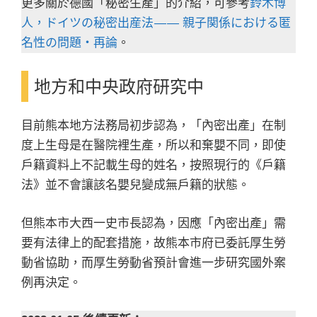
更多關於德國「秘密生產」的介紹，可參考
鈴木博
人，ドイツの秘密出産法 — — 親子関係における匿
名性の問題・再論
。
地方和中央政府研究中
目前熊本地方法務局初步認為，「內密出產」在制
度上生母是在醫院裡生產，所以和棄嬰不同，即使
戶籍資料上不記載生母的姓名，按照現行的《戶籍
法》並不會讓該名嬰兒變成無戶籍的狀態。
但熊本市大西一史市長認為，因應「內密出產」需
要有法律上的配套措施，故熊本市府已委託厚生勞
動省協助，而厚生勞動省預計會進一步研究國外案
例再決定。