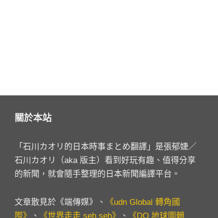
關於本站
「石川カオリ的日本時事まとめ翻譯」是張郁婕／
石川カオリ（aka 版主）看到好玩有趣、值得分享
的新聞，就會隨手整理的日本新聞編譯平台。
文章散見於《端傳媒》、
《udn Global 轉角國
際》
、
《世界走走 seh seh》
、
《DQ 地球圖輯