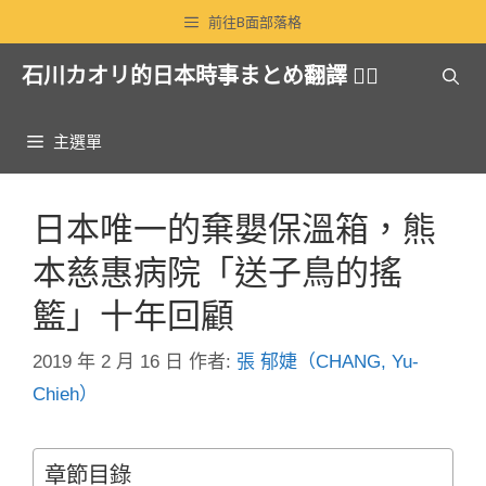
跳
前往B面部落格
至
石川カオリ的日本時事まとめ翻譯 🏳️‍🌈
主
要
內
主選單
容
日本唯一的棄嬰保溫箱，熊
本慈惠病院「送子鳥的搖
籃」十年回顧
2019 年 2 月 16 日
作者:
張 郁婕（CHANG, Yu-
Chieh）
章節目錄