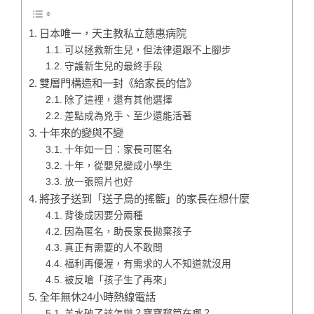
日本唯一，天主教私立慈惠病院
可以拯救新生兒，但法律還跟不上腳步
守護新生兒的最終手段
雙層門構造和一封《給家長的信》
除了這裡，還有其他選擇
差點成為兇手、至少還能活著
十年來的變與不變
十年如一日：家長可匿名
十年，從嬰兒變成小學生
放一張照片也好
將孩子送到「送子鳥的搖籃」的家長在想什麼
背後成因要分兩種
因為匿名，助長家長拋棄孩子
真正有需要的人不敢問
福利再優渥，有需求的人不知道就沒用
被反嗆「孩子生了再來」
全年無休24小時熱線電話
羊水破了該怎辦？寶寶郵筒在哪？