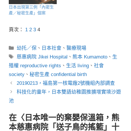
日本出現第三例「內密生
產／秘密生產」個案
頁次：
1
2
3
4
分
幼托／保
、
日本社會
、
醫療現場
類
標
慈惠病院 Jikei Hospital
、
熊本 Kumamoto
、
生
籤
殖權 reproductive rights
、
生活 living
、
社會
society
、
秘密生產 confidential birth
20190213，福島第一核電廠2號機組內部調查
科技化的童年，日本雙語幼稚園推擴增實境沙遊
池
在〈日本唯一的棄嬰保溫箱，熊
本慈惠病院「送子鳥的搖籃」十