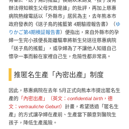
有鑒於「送子鳥的搖籃」長期以來飽受「孩子沒有
辦法得知親生父母究竟是誰」的批評，再加上慈惠
病院熱線電話以「外縣市」居民為主，去年熊本市
政府發表的《送子鳥的搖籃第 4期驗證報告書》（
ゆ
りかご第4期検証報告書
）便指出，來自外縣市的孕
婦一生完小孩便長距離驅車將新生兒送往慈惠病院
「送子鳥的搖籃」，或孕婦為了不讓他人知道自己
懷孕一事而躲在家裡自己生，危險性都非常高。
推匿名生產「內密出產」制度
因此，慈惠病院在去年 5月正式向熊本市提出匿名生
產的
「內密出產」（英文：
confidential birth
，德
文：
vertrauliche Geburt
）
計畫，希望透過「匿名生
產」的方式讓孕婦在產前、生產當下願意到醫院生
孩子，降低生產風險。