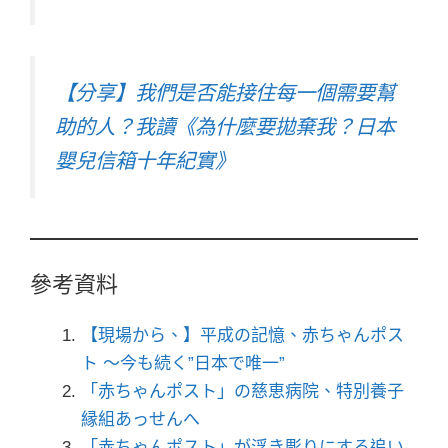
【分享】我們是否能接住每一個需要幫
助的人？我讀《為什麼要拋棄我？日本
嬰兒信箱十年紀實》
參考資料
【現場から、】平成の記憶、赤ちゃんポス
ト ～今も続く”日本で唯一”
「赤ちゃんポスト」の慈恵病院、特別養子
縁組あっせんへ
「赤ちゃんポスト」が浮き彫りにする追い